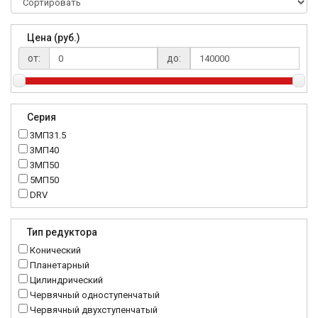
Цена (руб.)
от:
до:
Серия
3МП31.5
3МП40
3МП50
5МП50
DRV
K..DR
MRT
Тип редуктора
MTC
Конический
NMRV
Планетарный
RC
Цилиндрический
Червячный одноступенчатый
Червячный двухступенчатый