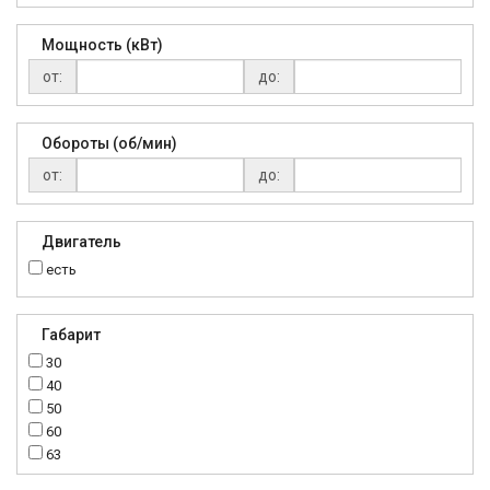
Мощность (кВт)
от:
до:
Обороты (об/мин)
от:
до:
Двигатель
есть
Габарит
30
40
50
60
63
70