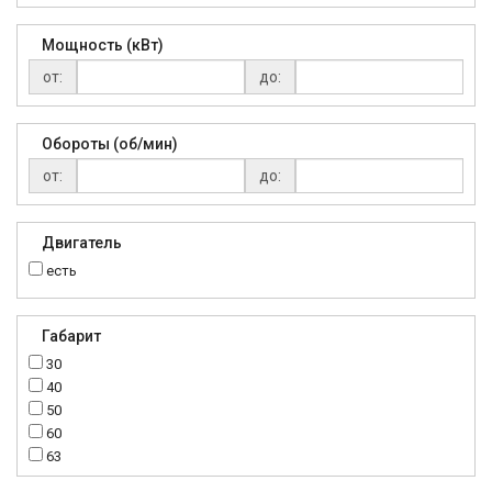
Мощность (кВт)
от:
до:
Обороты (об/мин)
от:
до:
Двигатель
есть
Габарит
30
40
50
60
63
70