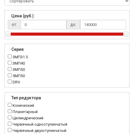
Цена (руб.)
от:
до:
Серия
3МП31.5
3МП40
3МП50
5МП50
DRV
K..DR
MRT
Тип редуктора
MTC
Конический
NMRV
Планетарный
RC
Цилиндрический
Червячный одноступенчатый
Червячный двухступенчатый