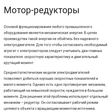
20
Мотор-редукторы
20,9
23,8
24,75
25
Основой функционирования любого промышленного
25,4
оборудования является механическая энергия. В целях
26,8
производства такой энергии не обойтись без надежного
29,88
электродвигателя. Для того чтобы согласовать необходимый
30
агрегат с электромотором следует учитывать два главных
30,3
показателя: скоростную характеристику и двигательный
38,5
40
крутящий момент.
41,74
Среднестатистические модели электродвигателей
45
47,58
позволяют добиться хороших скоростных показателей и
48,08
малого момента. Однако есть одно противоречие: механизм,
49,2
работающий на невысокой скорости, нуждается в большом
50
моменте. Для решения этой проблемы используют отдельный
52
механизм – редуктор. Он согласовывает рабочий режим
54,02
целевого объекта с вращающим моментом источника.
60