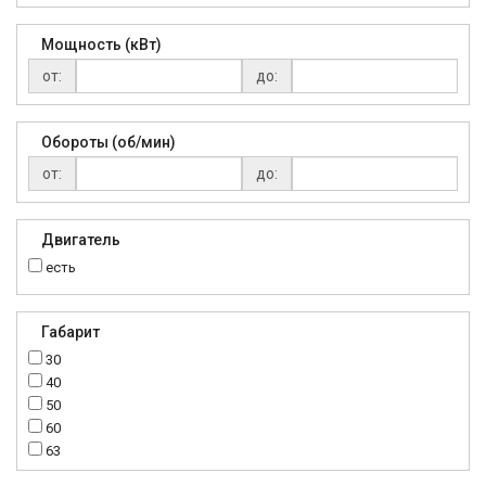
Мощность (кВт)
от:
до:
Обороты (об/мин)
от:
до:
Двигатель
есть
Габарит
30
40
50
60
63
70