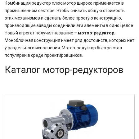
Комбинация редуктор плюс мотор широко применяется в
63
71
промышленном секторе. Чтобы снизить общую стоимость
80
этих механизмов и сделать более простую конструкцию,
80,2
производящие заводы соединили эти элементы в одно целое.
81,64
Новый агрегат получил название –
мотор-редуктор
.
81,92
Моноблочная конструкция имеет ряд достоинств, которых нет
83,15
у раздельного исполнения. Мотор-редуктор быстро стал
90,7
популярен в среде проектировщиков.
100
116,5
Каталог мотор-редукторов
124,97
167,4
189
189,3
225
400
500
750