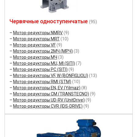
Червячные одноступенчатые
(95)
Мотор-редукторы NMRV
(9)
Мотор-редукторы MRT
(10)
Мотор-редукторы VF
(9)
Мотор-редукторы 2МЧ (МРЧ)
(3)
Мотор-редукторы МЧ
(3)
Мотор-редукторы MU, MI (SITI)
(7)
Мотор-редукторы PC (SITI)
(9)
Мотор-редукторы VF, W (BONFIGLIOLI)
(13)
Мотор-редукторы RMI (STM)
(10)
Мотор-редукторы EN, EV (Yilmaz)
(8)
Мотор-редукторы CM (TRANSTECNO)
(9)
Мотор-редукторы UD-RV (UnitDrive)
(9)
Мотор-редукторы CVR (IDS-DRIVE)
(9)