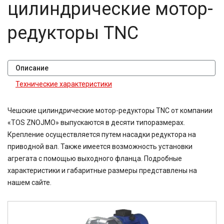
цилиндрические мотор-
25
25,4
редукторы TNC
26,8
29,88
30
30,3
Описание
38,5
40
Технические характеристики
41,74
45
Чешские цилиндрические мотор-редукторы TNC от компании
47,58
48,08
«TOS ZNOJMO» выпускаются в десяти типоразмерах.
49,2
Крепление осуществляется путем насадки редуктора на
50
приводной вал. Также имеется возможность установки
52
агрегата с помощью выходного фланца. Подробные
54,02
характеристики и габаритные размеры представлены на
60
нашем сайте.
63
71
80
80,2