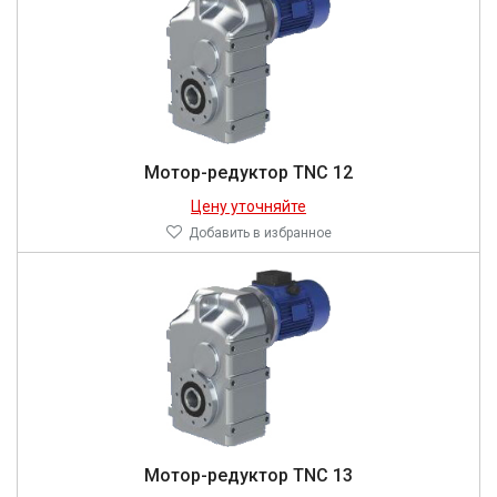
81,64
81,92
83,15
90,7
100
116,5
124,97
167,4
Мотор-редуктор TNC 12
189
Цену уточняйте
189,3
Добавить в избранное
225
400
500
750
Мотор-редуктор TNC 13