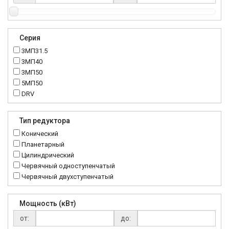
Серия
3МП31.5
3МП40
3МП50
5МП50
DRV
K..DR
MRT
Тип редуктора
MTC
Конический
NMRV
Планетарный
RC
Цилиндрический
Червячный одноступенчатый
Червячный двухступенчатый
Мощность (кВт)
от:
до: