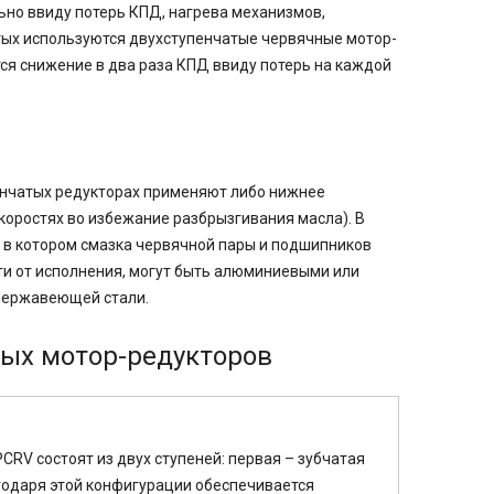
ьно ввиду потерь КПД, нагрева механизмов,
атых используются двухступенчатые червячные мотор-
ся снижение в два раза КПД ввиду потерь на каждой
енчатых редукторах применяют либо нижнее
скоростях во избежание разбрызгивания масла). В
 в котором смазка червячной пары и подшипников
ти от исполнения, могут быть алюминиевыми или
 нержавеющей стали.
тых мотор-редукторов
RV состоят из двух ступеней: первая – зубчатая
агодаря этой конфигурации обеспечивается