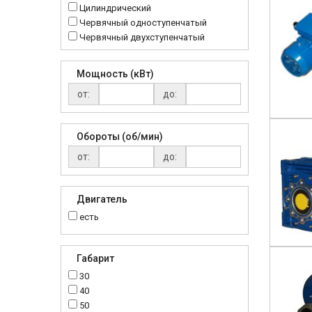
Цилиндрический
Червячный одноступенчатый
Червячный двухступенчатый
Мощность (кВт)
от:
до:
Обороты (об/мин)
от:
до:
Двигатель
есть
Габарит
30
40
50