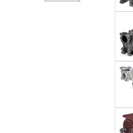
16,17
16,2
18,6
20
20,9
23,8
24,75
25
25,4
26,8
29,88
30
30,3
38,5
40
41,74
45
47,58
48,08
49,2
50