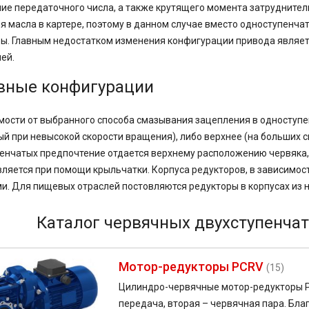
ие передаточного числа, а также крутящего момента затруднител
я масла в картере, поэтому в данном случае вместо одноступенч
ы. Главным недостатком изменения конфигурации привода являет
ней.
вные конфигурации
мости от выбранного способа смазывания зацепления в одноступ
ый при невысокой скорости вращения), либо верхнее (на больших 
енчатых предпочтение отдается верхнему расположению червяка,
ляется при помощи крыльчатки. Корпуса редукторов, в зависимос
и. Для пищевых отраслей постовляются редукторы в корпусах из
Каталог червячных двухступенча
Мотор-редукторы PCRV
(15)
Цилиндро-червячные мотор-редукторы PC
передача, вторая – червячная пара. Бл