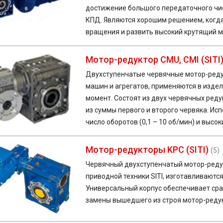
достижение большого передаточного числ
КПД. Являются хорошим решением, когд
вращения и развить высокий крутящий м
Мотор-редуктор CMU, CMI (SITI
Двухступенчатые червячные мотор-реду
машин и агрегатов, применяются в издел
момент. Состоят из двух червячных ред
из суммы первого и второго червяка. Исп
число оборотов (0,1 – 10 об/мин) и высо
Мотор-редукторы KPC (SITI)
(5)
Червячный двухступенчатый мотор-редук
приводной техники SITI, изготавливаютс
Универсальный корпус обеспечивает сра
замены вышедшего из строя мотор-реду