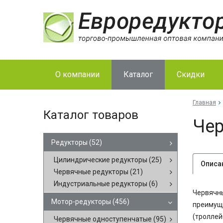
О компании
Каталог
Скидки
Главная
Каталог товаров
Чер
Редукторы
(52)
Цилиндрические редукторы
(25)
Описа
Червячные редукторы
(21)
Индустриальные редукторы
(6)
Червячны
Мотор-редукторы
(456)
преимуще
(троллей
Червячные одноступенчатые
(95)