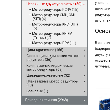
увеличен
Червячные двухступенчатые
(50)
вскипани
Мотор-редукторы PCRV
(15)
редуктор
Мотор-редуктор CMU, CMI
(SITI)
(6)
из ступе
Мотор-редукторы KPC (SITI)
(5)
Осно
Мотор-редукторы EN-EV
(Yilmaz)
(7)
В зависи
Мотор-редукторы DRV
(11)
(картерн
Цилиндрические
(166)
двухступ
Соосно-цилиндрические мотор-
редукторы
(36)
осуществ
Коническо-цилиндрические
чугунным
мотор-редукторы
(63)
Цилиндро-конические
(32)
Планетарные мотор-редукторы
(13)
Волновые
(1)
Приводная техника
(2968)