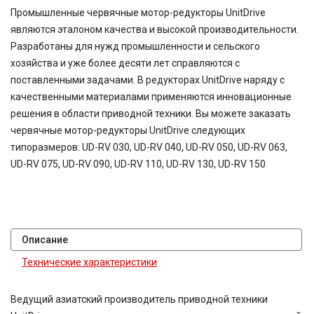
29,88
Промышленные червячные мотор-редукторы UnitDrive
30
являются эталоном качества и высокой производительности.
30,3
Разработаны для нужд промышленности и сельского
38,5
хозяйства и уже более десяти лет справляются с
40
41,74
поставленными задачами. В редукторах UnitDrive наряду с
45
качественными материалами применяются инновационные
47,58
решения в области приводной техники. Вы можете заказать
48,08
червячные мотор-редукторы UnitDrive следующих
49,2
типоразмеров: UD-RV 030, UD-RV 040, UD-RV 050, UD-RV 063,
50
UD-RV 075, UD-RV 090, UD-RV 110, UD-RV 130, UD-RV 150
52
54,02
60
63
71
Описание
80
80,2
Технические характеристики
81,64
81,92
Ведущий азиатский производитель приводной техники
83,15