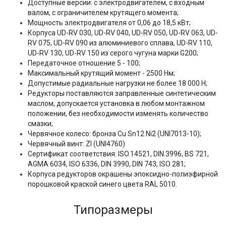
Доступные версии: с электродвигателем, с входным
валом, с ограничителем крутящего момента;
Мощность электродвигателя от 0,06 до 18,5 кВт;
Корпуса UD-RV 030, UD-RV 040, UD-RV 050, UD-RV 063, UD-
RV 075, UD-RV 090 из алюминиевого сплава, UD-RV 110,
UD-RV 130, UD-RV 150 из серого чугуна марки G200;
Передаточное отношение 5 - 100;
Максимальный крутящий момент - 2500 Нм;
Допустимые радиальные нагрузки не более 18 000 Н;
Редукторы поставляются заправленные синтетическим
маслом, допускается установка в любом монтажном
положении, без необходимости изменять количество
смазки;
Червячное колесо: бронза Cu Sn12 Ni2 (UNI7013-10);
Червячный винт: ZI (UNI4760)
Сертификат соответствия: ISO.14521, DIN.3996, BS 721,
AGMA 6034, ISO 6336, DIN 3990, DIN 743, ISO 281;
Корпуса редукторов окрашены эпоксидно-полиэфирной
порошковой краской синего цвета RAL 5010.
Типоразмеры