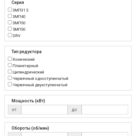
Серия
3МП31.5
3МП40
3МП50
5МП50
DRV
K..DR
MRT
Тип редуктора
MTC
Конический
NMRV
Планетарный
RC
Цилиндрический
Червячный одноступенчатый
Червячный двухступенчатый
Мощность (кВт)
от:
до:
Обороты (об/мин)