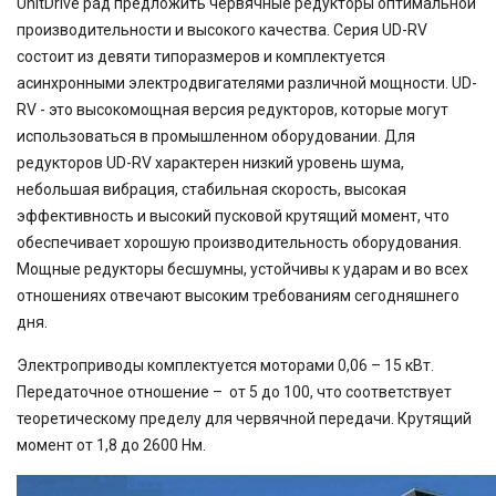
90,7
UnitDrive рад предложить червячные редукторы оптимальной
100
производительности и высокого качества. Серия UD-RV
116,5
состоит из девяти типоразмеров и комплектуется
124,97
асинхронными электродвигателями различной мощности. UD-
167,4
RV - это высокомощная версия редукторов, которые могут
189
использоваться в промышленном оборудовании. Для
189,3
редукторов UD-RV характерен низкий уровень шума,
225
400
небольшая вибрация, стабильная скорость, высокая
500
эффективность и высокий пусковой крутящий момент, что
750
обеспечивает хорошую производительность оборудования.
Мощные редукторы бесшумны, устойчивы к ударам и во всех
отношениях отвечают высоким требованиям сегодняшнего
дня.
Электроприводы комплектуется моторами 0,06 – 15 кВт.
Передаточное отношение – от 5 до 100, что соответствует
теоретическому пределу для червячной передачи. Крутящий
момент от 1,8 до 2600 Нм.