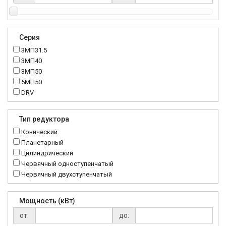
Серия
3МП31.5
3МП40
3МП50
5МП50
DRV
K..DR
MRT
Тип редуктора
MTC
Конический
NMRV
Планетарный
RC
Цилиндрический
Червячный одноступенчатый
Червячный двухступенчатый
Мощность (кВт)
от:
до: