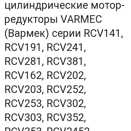
цилиндрические мотор-
25
25,4
редукторы VARMEC
26,8
29,88
30
(Вармек) серии RCV141,
30,3
38,5
RCV191, RCV241,
40
41,74
RCV281, RCV381,
45
47,58
48,08
RCV162, RCV202,
49,2
50
RCV203, RCV252,
52
54,02
RCV253, RCV302,
60
63
RCV303, RCV352,
71
80
80,2