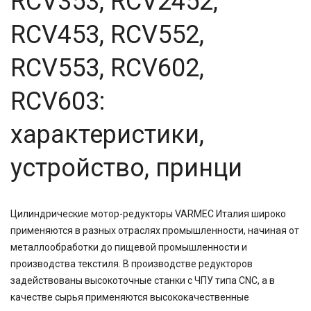
RCV353, RCV2452,
81,64
81,92
RCV453, RCV552,
83,15
90,7
RCV553, RCV602,
100
116,5
124,97
RCV603:
167,4
189
характеристики,
189,3
225
устройство, принци
400
500
750
Цилиндрические мотор-редукторы VARMEC Италия широко
применяются в разных отраслях промышленности, начиная от
металлообработки до пищевой промышленности и
производства текстиля. В производстве редукторов
задействованы высокоточные станки с ЧПУ типа CNC, а в
качестве сырья применяются высококачественные