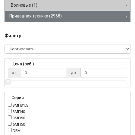
Волновые
(1)
Приводная техника
(2968)
Фильтр
Цена (руб.)
от:
до:
Серия
3МП31.5
3МП40
3МП50
5МП50
DRV