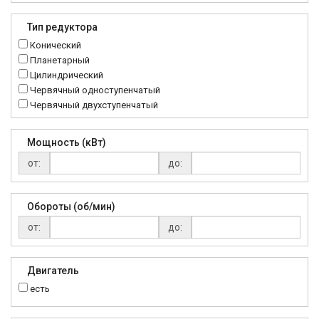
K..DR
MRT
Тип редуктора
MTC
Конический
NMRV
Планетарный
RC
Цилиндрический
Червячный одноступенчатый
Червячный двухступенчатый
Мощность (кВт)
от:
до:
Обороты (об/мин)
от:
до:
Двигатель
есть