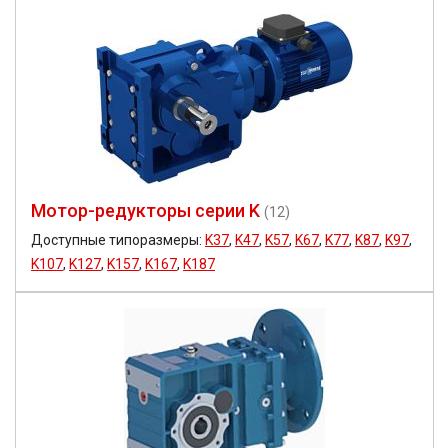
Мотор-редукторы серии K
(12)
Доступные типоразмеры:
K37
,
K47
,
K57
,
K67
,
K77
,
K87
,
K97
,
K107
,
K127
,
K157
,
K167
,
K187