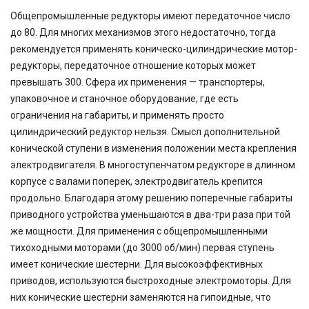
45
Общепромышленные редукторы имеют передаточное число
47,58
48,08
до 80. Для многих механизмов этого недостаточно, тогда
49,2
рекомендуется применять коническо-цилиндрические мотор-
50
редукторы, передаточное отношение которых может
52
превышать 300. Сфера их применения — транспортеры,
54,02
упаковочное и станочное оборудование, где есть
60
ограничения на габариты, и применять просто
63
цилиндрический редуктор нельзя. Смысл дополнительной
71
80
конической ступени в изменения положении места крепления
80,2
электродвигателя. В многоступенчатом редукторе в длинном
81,64
корпусе с валами поперек, электродвигатель крепится
81,92
продольно. Благодаря этому решению поперечные габариты
83,15
приводного устройства уменьшаются в два-три раза при той
90,7
же мощности. Для применения с общепромышленными
100
тихоходными моторами (до 3000 об/мин) первая ступень
116,5
124,97
имеет конические шестерни. Для высокоэффективных
167,4
приводов, используются быстроходные электромоторы. Для
189
них конические шестерни заменяются на гипоидные, что
189,3