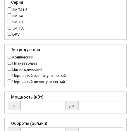
Серия
3МП31.5
3МП40
3МП50
5МП50
DRV
K..DR
MRT
Тип редуктора
MTC
Конический
NMRV
Планетарный
RC
Цилиндрический
Червячный одноступенчатый
Червячный двухступенчатый
Мощность (кВт)
от:
до:
Обороты (об/мин)