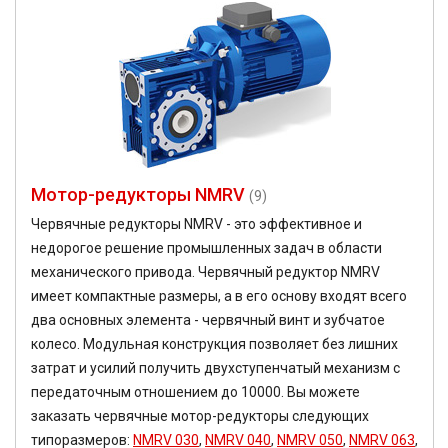
29,88
30
30,3
38,5
40
41,74
45
47,58
48,08
Мотор-редукторы NMRV
(9)
49,2
50
Червячные редукторы NMRV - это эффективное и
52
недорогое решение промышленных задач в области
54,02
механического привода. Червячный редуктор NMRV
60
имеет компактные размеры, а в его основу входят всего
63
два основных элемента - червячный винт и зубчатое
71
колесо. Модульная конструкция позволяет без лишних
80
80,2
затрат и усилий получить двухступенчатый механизм с
81,64
передаточным отношением до 10000. Вы можете
81,92
заказать червячные мотор-редукторы следующих
83,15
типоразмеров:
NMRV 030
,
NMRV 040
,
NMRV 050
,
NMRV 063
,