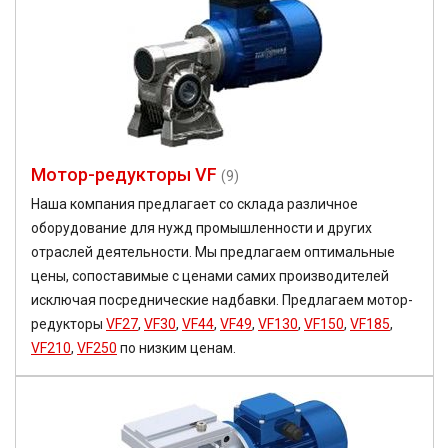
Мотор-редукторы VF
(9)
Наша компания предлагает со склада различное
оборудование для нужд промышленности и других
отраслей деятельности. Мы предлагаем оптимальные
цены, сопоставимые с ценами самих производителей
исключая посреднические надбавки. Предлагаем мотор-
редукторы
VF27
,
VF30
,
VF44
,
VF49
,
VF130
,
VF150
,
VF185
,
VF210
,
VF250
по низким ценам.