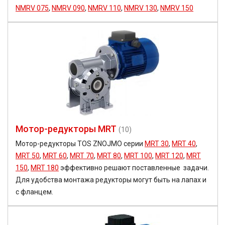
90,7
NMRV 075
,
NMRV 090
,
NMRV 110
,
NMRV 130
,
NMRV 150
100
116,5
124,97
167,4
189
189,3
225
400
500
750
Мотор-редукторы MRT
(10)
Мотор-редукторы TOS ZNOJMO серии
MRT 30
,
MRT 40
,
MRT 50
,
MRT 60
,
MRT 70
,
MRT 80
,
MRT 100
,
MRT 120
,
MRT
150
,
MRT 180
эффективно решают поставленные задачи.
Для удобства монтажа редукторы могут быть на лапах и
с фланцем.