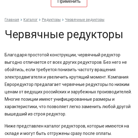
Применить
15,84
16,17
16,2
Главная
Каталог
Редукторы
Червячные редукторы
18,6
20
Червячные редукторы
20,9
23,8
24,75
25
Благодаря простотой конструкции, червячный редуктор
25,4
выгодно отличается от всех других редукторов. Без него не
26,8
обойтись, если требуется понизить частоту вращения
29,88
электродвигателя и увеличить крутящий момент. Компания
30
Евроредуктор предалагает червячные редукторы по низким
30,3
ценам от ведущих российских и зарубежных производителей.
38,5
40
Многие позиции имеют унифицированные размеры и
41,74
характеристики, что позволяет легко заменить любой другой
45
вышедший из строя редуктор.
47,58
48,08
Ниже представлен каталог редукторов, которые имеются на
49,2
складе и могут быть отгружены сразу после оплаты.
50