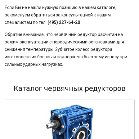
52
Если Вы не нашли нужную позицию в нашем каталоге,
54,02
рекоменуем обратиться за консультацией к нашим
60
спецалистам по тел:
(495) 227-64-20
63
71
Обратие внимание, что червячный редуктор расчитан на
80
режим эксплуатации с переодическими остановками для
80,2
снижения температуры. Зубчатое колесо редуктора
81,64
изготовлено из бронзы и подвержено быстрому износу при
81,92
сильных ударных нагрузках.
83,15
90,7
100
116,5
Каталог червячных редукторов
124,97
167,4
189
189,3
225
400
500
750