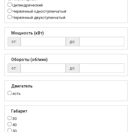
RC
Цилиндрический
Червячный одноступенчатый
Червячный двухступенчатый
Мощность (кВт)
от:
до:
Обороты (об/мин)
от:
до:
Двигатель
есть
Габарит
30
40
50