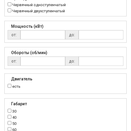
Червячный одноступенчатый
Червячный двухступенчатый
Мощность (кВт)
от:
до:
Обороты (об/мин)
от:
до:
Двигатель
есть
Габарит
30
40
50
60