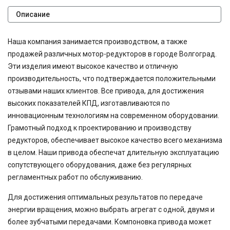
54,02
Описание
60
63
Наша компания занимается производством, а также
71
80
продажей различных мотор-редукторов в городе Волгоград.
80,2
Эти изделия имеют высокое качество и отличную
81,64
производительность, что подтверждается положительными
81,92
отзывами наших клиентов. Все привода, для достижения
83,15
высоких показателей КПД, изготавливаются по
90,7
инновационным технологиям на современном оборудовании.
100
Грамотный подход к проектированию и производству
116,5
124,97
редукторов, обеспечивает высокое качество всего механизма
167,4
в целом. Наши привода обеспечат длительную эксплуатацию
189
сопутствующего оборудования, даже без регулярных
189,3
регламентных работ по обслуживанию.
225
400
Для достижения оптимальных результатов по передаче
500
энергии вращения, можно выбрать агрегат с одной, двумя и
750
более зубчатыми передачами. Компоновка привода может