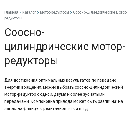
16,17
16,2
Главная
Каталог
Мотор-редукторы
Соосно-цилиндрические мотор-
18,6
редукторы
20
20,9
Соосно-
23,8
24,75
цилиндрические мотор-
25
25,4
редукторы
26,8
29,88
30
30,3
Для достижения оптимальных результатов по передаче
38,5
энергии вращения, можно выбрать соосно-цилиндрический
40
41,74
мотор-редуктор с одной, двумя и более зубчатыми
45
передачами. Компоновка привода может быть различна: на
47,58
лапах, на фланце, с реактивной тягой и т.д.
48,08
49,2
50
52