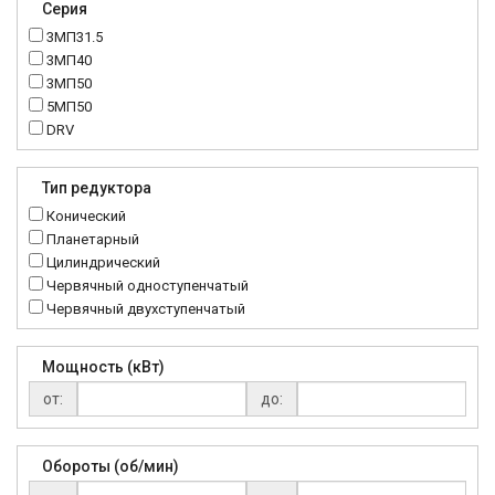
Серия
3МП31.5
3МП40
3МП50
5МП50
DRV
K..DR
MRT
Тип редуктора
MTC
Конический
NMRV
Планетарный
RC
Цилиндрический
Червячный одноступенчатый
Червячный двухступенчатый
Мощность (кВт)
от:
до:
Обороты (об/мин)