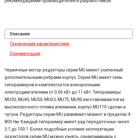
90,7
рекомендациями производителей и разработчиков.
100
116,5
124,97
167,4
189
Описание
189,3
Технические характеристики
225
400
Документация
500
750
Червячные мотор-редукторы серии MU имеют усиленный
дополнительными ребрами корпус. Серия MU имеет семь
типоразмеров и комплектуется асинхронными
электродвигателями от 0.06 кВт до 11 кВт. Типоразмеры
MU30, MU40, MU50, MU63, MU75, MU90 изготавливаются из
высокопрочного сплава алюминия, корпус MU110 сделан и
чугуна. Редукторы серии MU развивают момент в пределах 4-
800 Нм. Каждый типоразмер имеет рад передаточных чисел
5:1 до 100:1. Более подробные условия эксплуатации
редукторов серии MU можно узнать, ознакомившись с