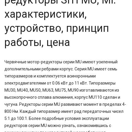
редукторы SITI MU, MI:
29,88
30
характеристики,
30,3
38,5
устройство, принцип
40
41,74
работы, цена
45
47,58
48,08
49,2
Червячные мотор-редукторы серии MU имеют усиленный
50
дополнительными ребрами корпус. Серия MU имеет семь
52
типоразмеров и комплектуется асинхронными
54,02
60
электродвигателями от 0.06 кВт до 11 кВт. Типоразмеры
63
MU30, MU40, MU50, MU63, MU75, MU90 изготавливаются из
71
высокопрочного сплава алюминия, корпус MU110 сделан и
80
чугуна. Редукторы серии MU развивают момент в пределах 4-
80,2
800 Нм. Каждый типоразмер имеет рад передаточных чисел
81,64
5:1 до 100:1. Более подробные условия эксплуатации
81,92
редукторов серии MU можно узнать, ознакомившись с
83,15