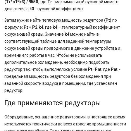
(Tr*n1*k3) / 9550
, где
Tr
- максимальный пусковой момент
двигателя, а
k3
- пусковой коэффициент.
Затем нужно найти тепловую мощность редуктора
(Pt)
по
формуле:
Pt = P2·k4
, где
k4
– температурный коэффициент
окружающей среды. Значение
k4
можно найти в
соответствующей таблице для заданной температуры
окружающей среды приводимого в движение устройства и
времени его работы в час. Чтобы не использовать
дополнительное охлаждение, необходимо подобрать
редуктор так, чтобы выполнялось условие
Pt=Pnt
, где
Pnt
-
предельная мощность редуктора без охлаждения при
заданной скорости воздуха в помещении, где установлен
редуктор.
Где применяются редукторы
Оборудование, оснащенное редукторами, в настоящее время
используются практически во всех отраслях промышленности