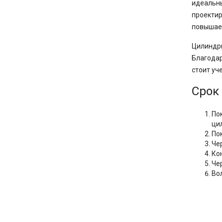
идеальны
проектир
повышает
Цилиндри
Благодар
стоит уч
Срок
По
ци
По
Че
Ко
Че
Во