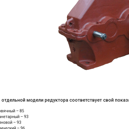
отдельной модели редуктора соответствует свой показа
рвячный – 85
анетарный – 93
лновой – 93
нический – 96