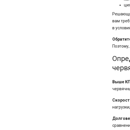
ци
Решающим
вам треб
в услови
Обратит
Поэтому,
Опре
черв
Выше КП
червячны
Скорост
нагрузки
Долгове
сравнени