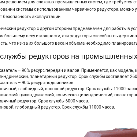
м решением для сложных промышленных систем, где требуется спо
овании системы с использованием червячного редуктора, можно у
 безопасность эксплуатации.
ческий редуктор с другой стороны предназначен для работы в усл
я большему весу и мощности, эти редукторы способны выдерживат
есть, что из-за их большого веса и объема необходимо планировать
 службы редукторов на промышленных
казатель – 90% ресурс передач и валов. Применяется, как модель, 
линдрический, планетарный редуктор. Срок службы составляет 260
казатель – 90% ресурс подшипников.
рвячный, глобоидный, волновой редуктор. Срок службы 11000 часо
нический, цилиндрический, коническо-цилиндрический, планетарны
рвячный редуктор. Срок службы 6000 часов.
лновой, глобоидный редуктор. Срок службы 11000 часов.