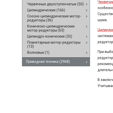
Червячн
Червячные двухступенчатые
(50)
особенно
Цилиндрические
(166)
Существе
Соосно-цилиндрические мотор-
шума.
редукторы
(36)
Коническо-цилиндрические
Цилиндр
мотор-редукторы
(63)
системах
Цилиндро-конические
(32)
редуктор
Планетарные мотор-редукторы
(13)
При выбо
Волновые
(1)
редуктор
Приводная техника
(2968)
рекоменд
длительн
В заключ
Учитывая