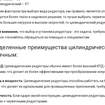
линдрический – 97
 фактором при выборе вида редуктора, как правило, является сп
уется более тихое и надежное решение, то лучше выбрать червячн
ях больших нагрузок и высоких скоростей, то цилиндрический ред
е внимание,
что выбор и установка редуктора - это задача, требу
 не стесняйтесь обращаться за помощью к специалистам.
деленные преимущества цилиндрическ
ячным:
Д:
Цилиндрические редукторы обычно имеют более высокий КПД (
ми, что делает их более эффективными при преобразовании энер
ь и мощность:
Цилиндрические редукторы способны работать на 
, что делает их идеальными для промышленных приложений, тре
чность:
Благодаря своей конструкции, цилиндрические редукторы
ю с червячными редукторами.