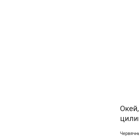
Окей
цили
Червячны