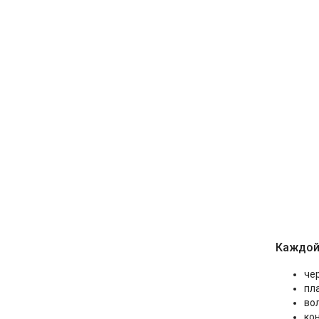
Каждой 
че
пл
во
ко