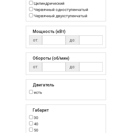
Цилиндрический
Червячный одноступенчатый
Червячный двухступенчатый
Мощность (кВт)
от:
до:
Обороты (об/мин)
от:
до:
Двигатель
есть
Габарит
30
40
50