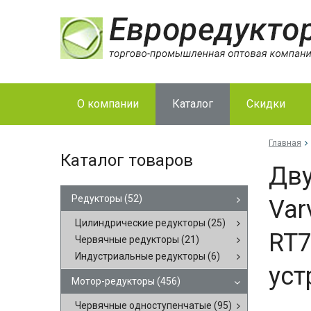
О компании
Каталог
Скидки
Главная
Каталог товаров
Дву
Редукторы
(52)
Var
Цилиндрические редукторы
(25)
RT7
Червячные редукторы
(21)
Индустриальные редукторы
(6)
уст
Мотор-редукторы
(456)
Червячные одноступенчатые
(95)