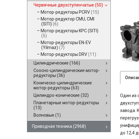
Червячные двухступенчатые
(50)
Мотор-редукторы PCRV
(15)
Мотор-редуктор CMU, CMI
(SITI)
(6)
Мотор-редукторы KPC (SITI)
(5)
Мотор-редукторы EN-EV
(Yilmaz)
(7)
Мотор-редукторы DRV
(11)
Цилиндрические
(166)
Соосно-цилиндрические мотор-
редукторы
(36)
Описа
Коническо-цилиндрические
мотор-редукторы
(63)
Цилиндро-конические
(32)
Один из 
Планетарные мотор-редукторы
двухступ
(13)
завода. 
Волновые
(1)
перегруз
унифицир
Приводная техника
(2968)
до 12,4 