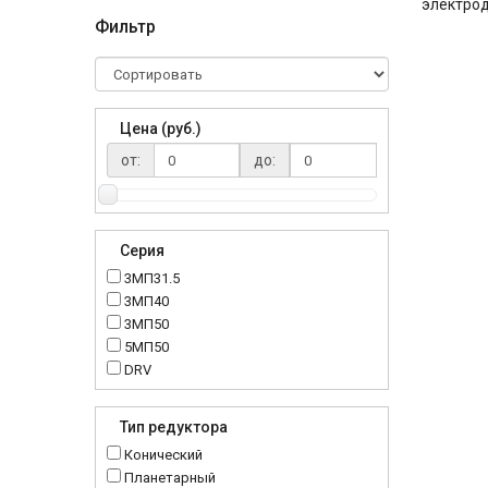
электрод
Фильтр
Цена (руб.)
от:
до:
Серия
3МП31.5
3МП40
3МП50
5МП50
DRV
K..DR
MRT
Тип редуктора
MTC
Конический
NMRV
Планетарный
RC