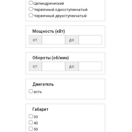
Цилиндрический
Червячный одноступенчатый
Червячный двухступенчатый
Мощность (кВт)
от:
до:
Обороты (об/мин)
от:
до:
Двигатель
есть
Габарит
30
40
50