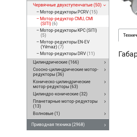
Червячные двухступенчатые
(50)
Мотор-редукторы PCRV
(15)
Мотор-редуктор CMU, CMI
(SITI)
(6)
Мотор-редукторы KPC (SITI)
(5)
Техни
Мотор-редукторы EN-EV
(Yilmaz)
(7)
Габа
Мотор-редукторы DRV
(11)
Цилиндрические
(166)
Соосно-цилиндрические мотор-
редукторы
(36)
Коническо-цилиндрические
мотор-редукторы
(63)
Цилиндро-конические
(32)
Планетарные мотор-редукторы
(13)
Волновые
(1)
Приводная техника
(2968)