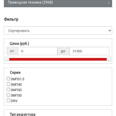
Приводная техника
(2968)
Фильтр
Цена (руб.)
от:
до:
Серия
3МП31.5
3МП40
3МП50
5МП50
DRV
K..DR
MRT
Тип редуктора