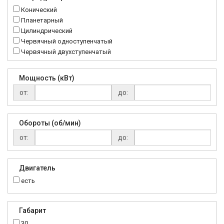
MTC
Конический
NMRV
Планетарный
RC
Цилиндрический
Червячный одноступенчатый
Червячный двухступенчатый
Мощность (кВт)
от:
до:
Обороты (об/мин)
от:
до:
Двигатель
есть
Габарит
30