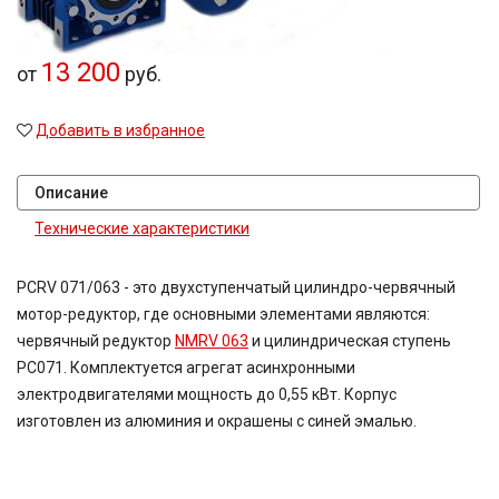
49,2
50
13 200
52
от
руб.
54,02
60
Добавить в избранное
63
71
80
Описание
80,2
Технические характеристики
81,64
81,92
83,15
PCRV 071/063 - это двухступенчатый цилиндро-червячный
90,7
мотор-редуктор, где основными элементами являются:
100
червячный редуктор
NMRV 063
и цилиндрическая ступень
116,5
PC071. Комплектуется агрегат асинхронными
124,97
электродвигателями мощность до 0,55 кВт. Корпус
167,4
изготовлен из алюминия и окрашены с синей эмалью.
189
189,3
225
400