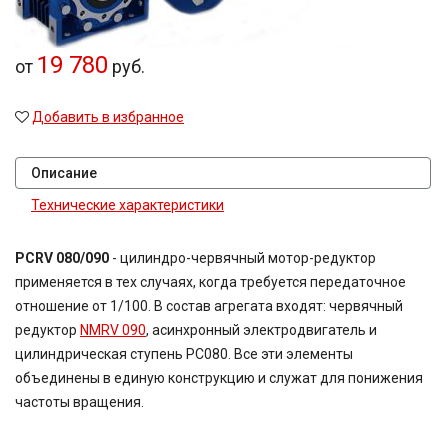
49,2
50
19 780
52
от
руб.
54,02
60
Добавить в избранное
63
71
80
Описание
80,2
Технические характеристики
81,64
81,92
83,15
PCRV 080/090
- цилиндро-червячный мотор-редуктор
90,7
применяется в тех случаях, когда требуется передаточное
100
отношение от 1/100. В состав агрегата входят: червячный
116,5
редуктор
NMRV 090
, асинхронный электродвигатель и
124,97
цилиндрическая ступень PC080. Все эти элементы
167,4
объединены в единую конструкцию и служат для понижения
189
189,3
частоты вращения.
225
400