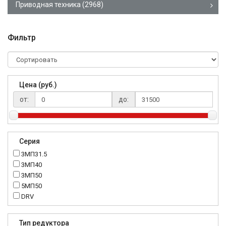
Приводная техника
(2968)
Фильтр
Цена (руб.)
от:
до:
Серия
3МП31.5
3МП40
3МП50
5МП50
DRV
K..DR
MRT
Тип редуктора