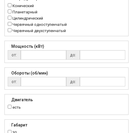
MTC
Конический
NMRV
Планетарный
RC
Цилиндрический
Червячный одноступенчатый
Червячный двухступенчатый
Мощность (кВт)
от:
до:
Обороты (об/мин)
от:
до:
Двигатель
есть
Габарит
30