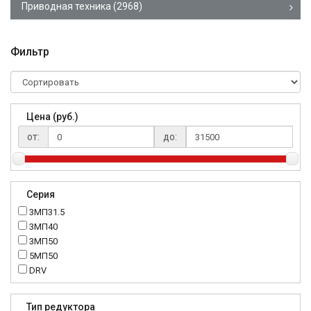
Приводная техника
(2968)
Фильтр
Цена (руб.)
от:
до:
Серия
3МП31.5
3МП40
3МП50
5МП50
DRV
K..DR
MRT
Тип редуктора