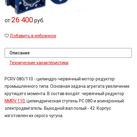
49,2
50
26 400
52
от
руб.
54,02
60
Добавить в избранное
63
71
80
Описание
80,2
Технические характеристики
81,64
81,92
83,15
PCRV 080/110 - цилиндро-червячный мотор-редуктор
90,7
промышленного типа. Основная задача агрегата увеличение
100
крутящего момента. В состав входят: червячный редуктор
116,5
NMRV 110
, цилиндрическая ступень PC 080 и асинхронный
124,97
электродвигатель. Выходной вал полый - 42. Корпус
167,4
изготовлен из серого чугуна.
189
189,3
225
400