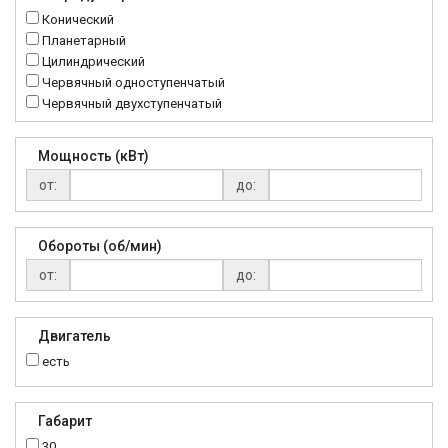
MTC
Конический
NMRV
Планетарный
RC
Цилиндрический
Червячный одноступенчатый
Червячный двухступенчатый
Мощность (кВт)
от:
до:
Обороты (об/мин)
от:
до:
Двигатель
есть
Габарит
30