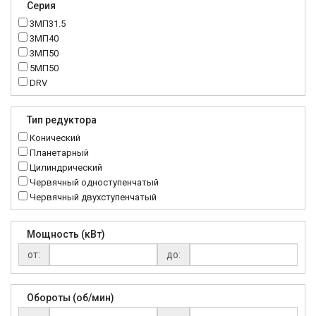
Серия
3МП31.5
3МП40
3МП50
5МП50
DRV
K..DR
MRT
Тип редуктора
MTC
Конический
NMRV
Планетарный
RC
Цилиндрический
Червячный одноступенчатый
Червячный двухступенчатый
Мощность (кВт)
от:
до:
Обороты (об/мин)