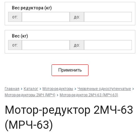
7,55
180
Вес редуктора (кг)
7,8
от:
до:
7,97
9,9
10
Вес (кг)
12
12,5
от:
до:
12,6
15
15,2
Применить
15,84
16,17
16,2
Главная
Каталог
Мотор-редукторы
Червячные одноступенчатые
18,6
Мотор-редукторы 2МЧ (МРЧ)
Мотор-редуктор 2МЧ-63 (МРЧ-63)
20
20,9
Мотор-редуктор 2МЧ-63
23,8
24,75
(МРЧ-63)
25
25,4
26,8