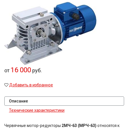
29,88
30
30,3
38,5
40
41,74
45
47,58
48,08
49,2
50
16 000
52
от
руб.
54,02
60
Добавить в избранное
63
71
80
Описание
80,2
Технические характеристики
81,64
81,92
83,15
Червячные мотор-редукторы
2МЧ-63 (МРЧ-63)
относятся к