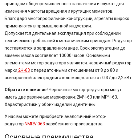
90,7
приводам общепромышленного назначения и служат для
100
изменения частоты вращения и крутящих моментов.
116,5
Благодаря многопрофильной конструкции, агрегаты широко
124,97
применяются в промышленной индустрии.
167,4
189
Допускается длительная эксплуатация при соблюдении
189,3
технических требований к механическим приводам. Редуктор
225
поставляется в заправленном виде. Срок эксплуатации до
400
замены масла составляет 10000 часов. Основными
500
элементами мотор редуктора являются: червячный редуктор
750
марки
2Ч-63
с передаточными отношением от 8 до 80 и
асинхронный электродвигатель мощностью от 0,37 до 2,2 кВт.
Обратите внимание!
Червячные мотор-редукторы могут
иметь две различные маркировки: 2МЧ-63 или МРЧ-63.
Характеристики у обоих изделий идентичны.
У нас вы можете приобрести аналогичный мотор-
редуктор
NMRV 063
зарубежного производства.
Основные преимущества