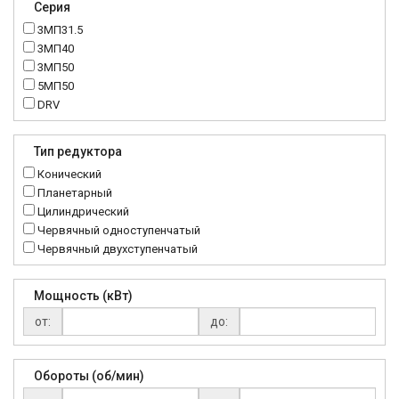
Серия
3МП31.5
3МП40
3МП50
5МП50
DRV
K..DR
MRT
Тип редуктора
MTC
Конический
NMRV
Планетарный
RC
Цилиндрический
Червячный одноступенчатый
Червячный двухступенчатый
Мощность (кВт)
от:
до:
Обороты (об/мин)