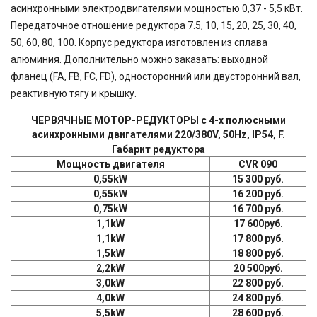
90,7
асинхронными электродвигателями мощностью 0,37 - 5,5 кВт.
100
Передаточное отношение редуктора 7.5, 10, 15, 20, 25, 30, 40,
116,5
50, 60, 80, 100. Корпус редуктора изготовлен из сплава
124,97
алюминия. Дополнительно можно заказать: выходной
167,4
189
фланец (FA, FB, FC, FD), односторонний или двусторонний вал,
189,3
реактивную тягу и крышку.
225
400
ЧЕРВЯЧНЫЕ МОТОР-РЕДУКТОРЫ с 4-х полюсными
500
асинхронными двигателями 220/380V, 50Hz, IP54, F.
750
Габарит редуктора
Мощность двигателя
CVR 090
0,55kW
15 300 руб.
0,55kW
16 200 руб.
0,75kW
16 700 руб.
1,1kW
17 600руб.
1,1kW
17 800 руб.
1,5kW
18 800 руб.
2,2kW
20 500руб.
3,0kW
22 800 руб.
4,0kW
24 800 руб.
5,5kW
28 600 руб.