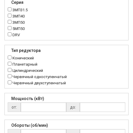
Серия
3МП31.5
3МП40
3МП50
5МП50
DRV
K..DR
MRT
Тип редуктора
MTC
Конический
NMRV
Планетарный
RC
Цилиндрический
Червячный одноступенчатый
Червячный двухступенчатый
Мощность (кВт)
от:
до:
Обороты (об/мин)