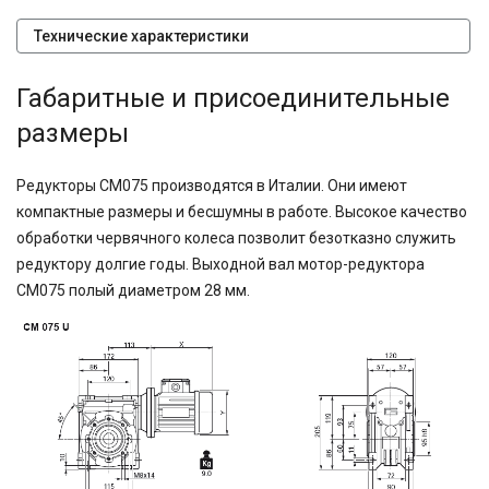
90,7
100
Технические характеристики
116,5
124,97
Габаритные и присоединительные
167,4
189
размеры
189,3
225
400
Редукторы CM075 производятся в Италии. Они имеют
500
компактные размеры и бесшумны в работе. Высокое качество
750
обработки червячного колеса позволит безотказно служить
редуктору долгие годы. Выходной вал мотор-редуктора
CM075 полый диаметром 28 мм.