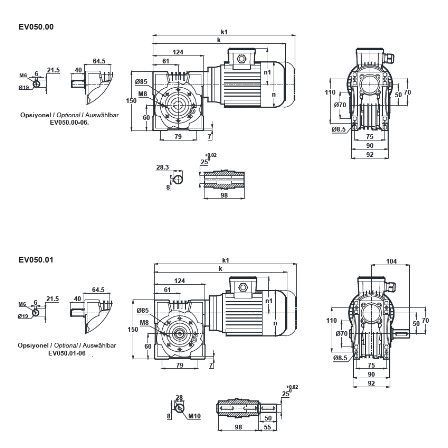
90,7
100
116,5
124,97
167,4
189
189,3
225
400
500
750