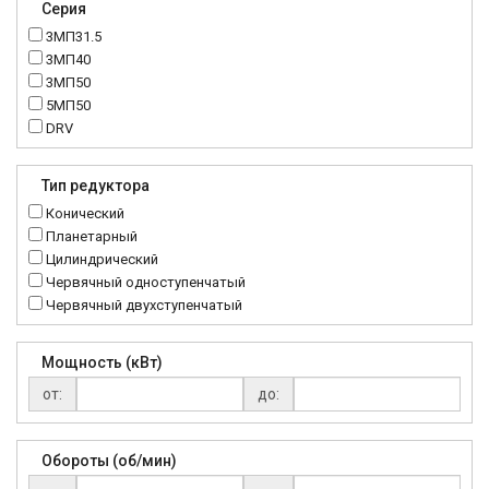
Серия
3МП31.5
3МП40
3МП50
5МП50
DRV
K..DR
MRT
Тип редуктора
MTC
Конический
NMRV
Планетарный
RC
Цилиндрический
Червячный одноступенчатый
Червячный двухступенчатый
Мощность (кВт)
от:
до:
Обороты (об/мин)