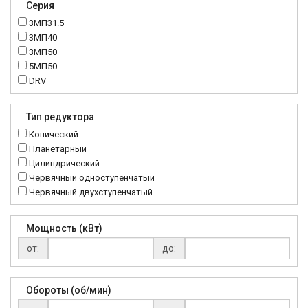
Серия
3МП31.5
3МП40
3МП50
5МП50
DRV
K..DR
MRT
Тип редуктора
MTC
Конический
NMRV
Планетарный
RC
Цилиндрический
Червячный одноступенчатый
Червячный двухступенчатый
Мощность (кВт)
от:
до:
Обороты (об/мин)