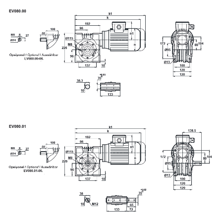
90,7
100
116,5
124,97
167,4
189
189,3
225
400
500
750