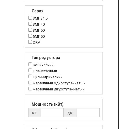
Серия
3МП31.5
3МП40
3МП50
5МП50
DRV
K..DR
MRT
Тип редуктора
MTC
Конический
NMRV
Планетарный
RC
Цилиндрический
Червячный одноступенчатый
Червячный двухступенчатый
Мощность (кВт)
от:
до: