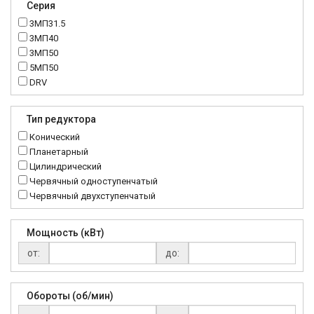
Серия
3МП31.5
3МП40
3МП50
5МП50
DRV
K..DR
MRT
Тип редуктора
MTC
Конический
NMRV
Планетарный
RC
Цилиндрический
Червячный одноступенчатый
Червячный двухступенчатый
Мощность (кВт)
от:
до:
Обороты (об/мин)