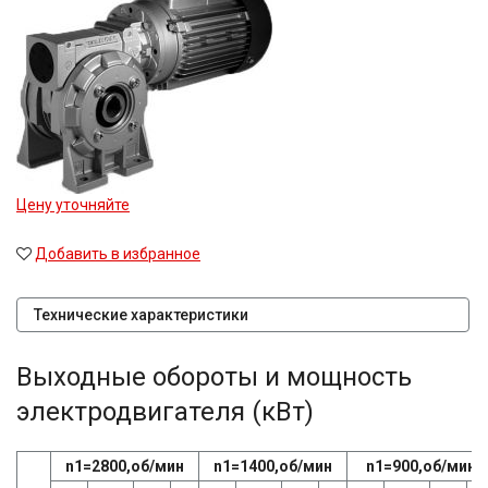
29,88
30
30,3
38,5
40
41,74
45
47,58
48,08
Цену уточняйте
49,2
50
Добавить в избранное
52
54,02
60
Технические характеристики
63
71
Выходные обороты и мощность
80
80,2
электродвигателя (кВт)
81,64
81,92
83,15
n1=2800,об/мин
n1=1400,об/мин
n1=900,об/мин