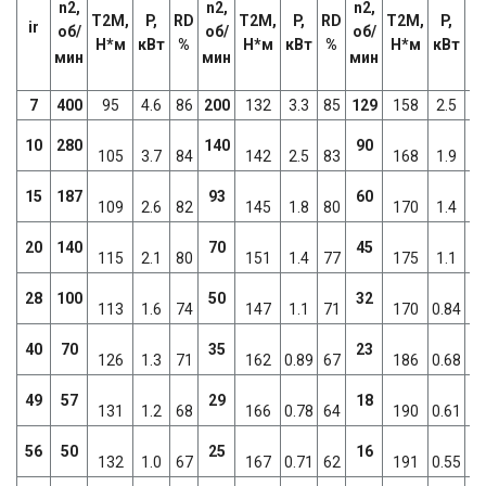
90,7
n2,
n2,
n2,
T2M,
P,
RD
T2M,
P,
RD
T2M,
P,
R
100
ir
об/
об/
об/
Н*м
кВт
%
Н*м
кВт
%
Н*м
кВт
%
116,5
мин
мин
мин
124,97
167,4
7
400
95
4.6
86
200
132
3.3
85
129
158
2.5
8
189
189,3
10
280
140
90
105
3.7
84
142
2.5
83
168
1.9
8
225
400
15
187
93
60
500
109
2.6
82
145
1.8
80
170
1.4
7
750
20
140
70
45
115
2.1
80
151
1.4
77
175
1.1
7
28
100
50
32
113
1.6
74
147
1.1
71
170
0.84
6
40
70
35
23
126
1.3
71
162
0.89
67
186
0.68
6
49
57
29
18
131
1.2
68
166
0.78
64
190
0.61
6
56
50
25
16
132
1.0
67
167
0.71
62
191
0.55
5