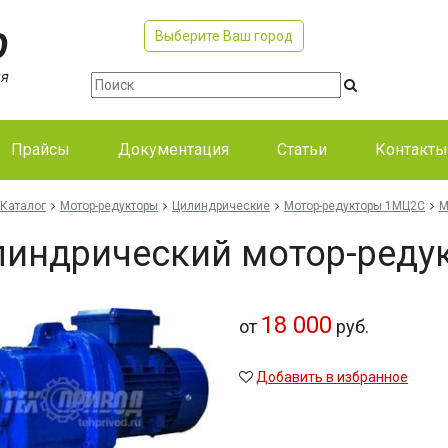
Выберите Ваш город
Прайсы
Документация
Статьи
Контакты
Каталог
Мотор-редукторы
Цилиндрические
Мотор-редукторы 1МЦ2С
М
индрический мотор-реду
18 000
от
руб.
Добавить в избранное