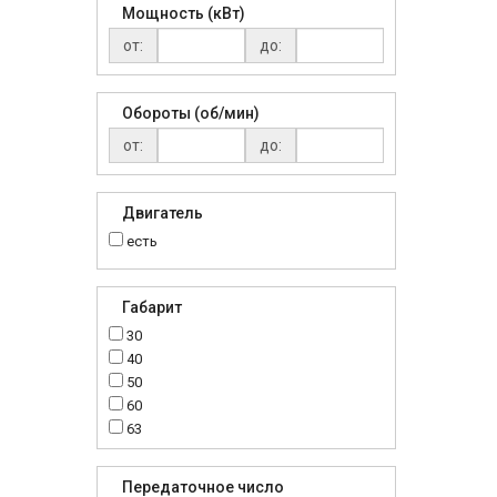
Мощность (кВт)
от:
до:
Обороты (об/мин)
от:
до:
Двигатель
есть
Габарит
30
40
50
60
63
70
75
Передаточное число