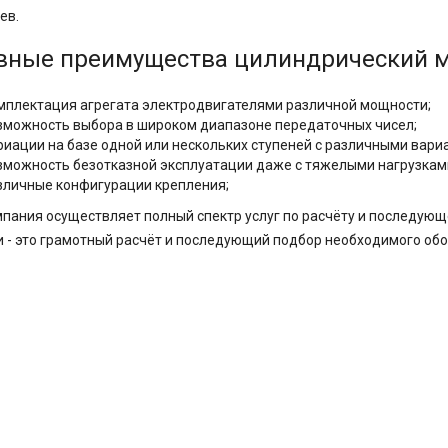
ев.
вные преимущества цилиндрический 
мплектация агрегата электродвигателями различной мощности;
зможность выбора в широком диапазоне передаточных чисел;
риации на базе одной или нескольких ступеней с различными вар
зможность безотказной эксплуатации даже с тяжелыми нагрузкам
зличные конфигурации крепления;
пания осуществляет полный спектр услуг по расчёту и последую
 - это грамотный расчёт и последующий подбор необходимого об