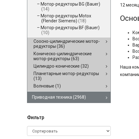
Мотор-редукторы BG (Bauer)
12 месяц
(14)
Мотор-редукторы Motox
Осно
(Flender Siemens)
(18)
Мотор-редукторы BF (Bauer)
Ко
(10)
Во
Соосно-цилиндрические мотор-
Ва
редукторы
(36)
Во
Коническо-цилиндрические
Ра
мотор-редукторы
(63)
Цилиндро-конические
(32)
Наша ком
Планетарные мотор-редукторы
компании
(13)
Волновые
(1)
Приводная техника
(2968)
Фильтр