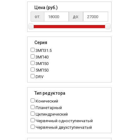
Цена (руб.)
от:
до:
Серия
3МП31.5
3МП40
3МП50
5МП50
DRV
K..DR
MRT
Тип редуктора
MTC
Конический
NMRV
Планетарный
RC
Цилиндрический
Червячный одноступенчатый
Червячный двухступенчатый