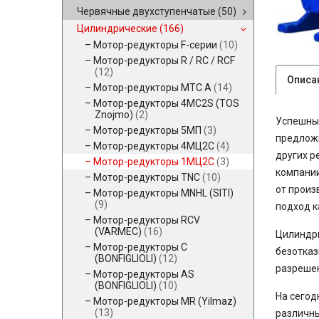
Червячные двухступенчатые
(50)
Цилиндрические
(166)
Мотор-редукторы F-серии
(10)
Мотор-редукторы R / RC / RCF
(12)
Описа
Мотор-редукторы MTC A
(14)
Мотор-редукторы 4MC2S (TOS
Znojmo)
(2)
Успешный
Мотор-редукторы 5МП
(3)
предложи
Мотор-редукторы 4МЦ2С
(4)
других р
Мотор-редукторы 1МЦ2С
(3)
компании
Мотор-редукторы TNC
(10)
от произ
Мотор-редукторы MNHL (SITI)
(9)
подход к
Мотор-редукторы RCV
(VARMEC)
(16)
Цилиндр
Мотор-редукторы C
безотказ
(BONFIGLIOLI)
(12)
разрешен
Мотор-редукторы AS
(BONFIGLIOLI)
(10)
На сегод
Мотор-редукторы MR (Yilmaz)
(13)
различны