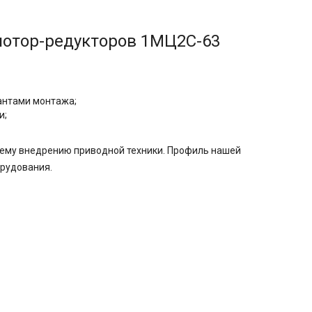
мотор-редукторов
1МЦ2С-63
иантами монтажа;
и;
щему внедрению приводной техники. Профиль нашей
орудования.