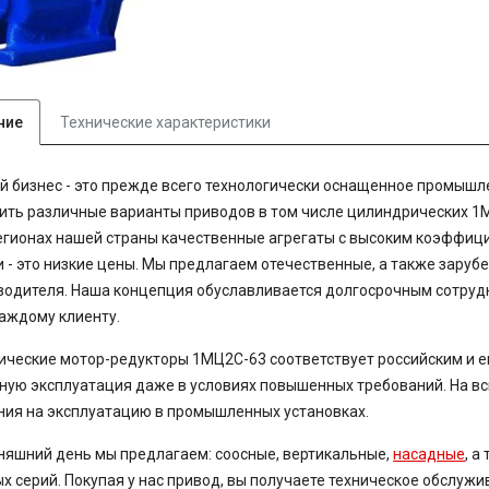
ние
Технические характеристики
 бизнес - это прежде всего технологически оснащенное промышл
ть различные варианты приводов в том числе цилиндрических
1
егионах нашей страны качественные агрегаты с высоким коэффиц
 - это низкие цены. Мы предлагаем отечественные, а также зару
водителя. Наша концепция обуславливается долгосрочным сотру
аждому клиенту.
ические мотор-редукторы
1МЦ2С-63
соответствует российским и 
ную эксплуатация даже в условиях повышенных требований. На в
ия на эксплуатацию в промышленных установках.
няшний день мы предлагаем: соосные, вертикальные,
насадные
, 
х серий. Покупая у нас привод, вы получаете техническое обслужи