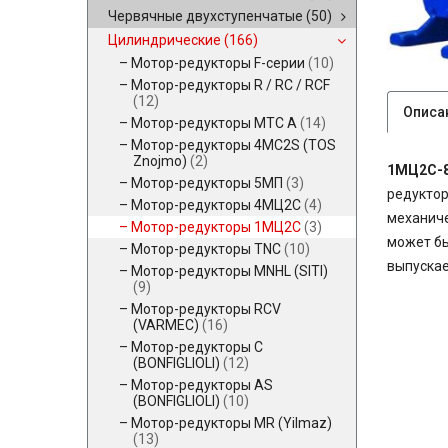
Червячные двухступенчатые
(50)
Цилиндрические
(166)
Мотор-редукторы F-серии
(10)
Мотор-редукторы R / RC / RCF
(12)
Описа
Мотор-редукторы MTC A
(14)
Мотор-редукторы 4MC2S (TOS
Znojmo)
(2)
1МЦ2С-
Мотор-редукторы 5МП
(3)
редукто
Мотор-редукторы 4МЦ2С
(4)
механиче
Мотор-редукторы 1МЦ2С
(3)
может бы
Мотор-редукторы TNC
(10)
выпускае
Мотор-редукторы MNHL (SITI)
(9)
Мотор-редукторы RCV
(VARMEC)
(16)
Мотор-редукторы C
(BONFIGLIOLI)
(12)
Мотор-редукторы AS
(BONFIGLIOLI)
(10)
Мотор-редукторы MR (Yilmaz)
(13)