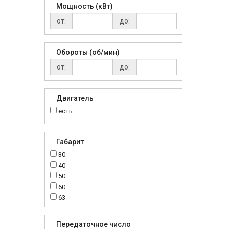
Мощность (кВт)
от:
до:
Обороты (об/мин)
от:
до:
Двигатель
есть
Габарит
30
40
50
60
63
70
75
Передаточное число