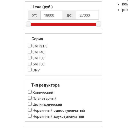
ко
Цена (руб.)
ре
от:
до:
Серия
3МП31.5
3МП40
3МП50
5МП50
DRV
K..DR
MRT
Тип редуктора
MTC
Конический
NMRV
Планетарный
RC
Цилиндрический
Червячный одноступенчатый
Червячный двухступенчатый