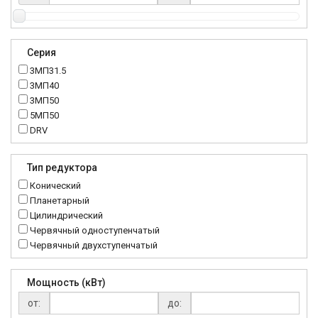
Серия
3МП31.5
3МП40
3МП50
5МП50
DRV
K..DR
MRT
Тип редуктора
MTC
Конический
NMRV
Планетарный
RC
Цилиндрический
Червячный одноступенчатый
Червячный двухступенчатый
Мощность (кВт)
от:
до: