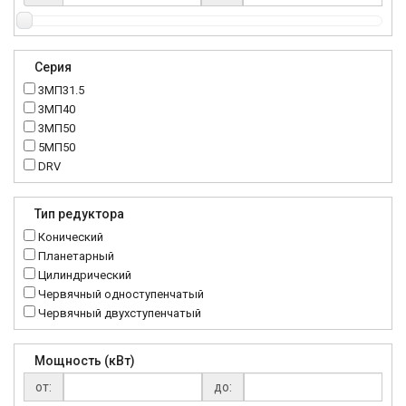
Серия
3МП31.5
3МП40
3МП50
5МП50
DRV
K..DR
MRT
Тип редуктора
MTC
Конический
NMRV
Планетарный
RC
Цилиндрический
Червячный одноступенчатый
Червячный двухступенчатый
Мощность (кВт)
от:
до: