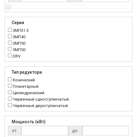
Серия
3МП31.5
3МП40
3МП50
5МП50
DRV
K..DR
MRT
Тип редуктора
MTC
Конический
NMRV
Планетарный
RC
Цилиндрический
Червячный одноступенчатый
Червячный двухступенчатый
Мощность (кВт)
от:
до: