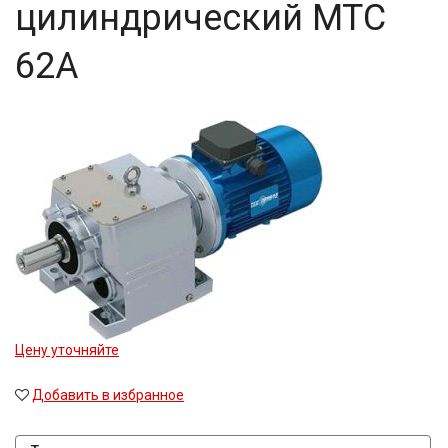
цилиндрический MTC
25
25,4
62A
26,8
29,88
30
30,3
38,5
40
41,74
45
47,58
48,08
49,2
50
52
54,02
60
Цену уточняйте
63
71
Добавить в избранное
80
80,2