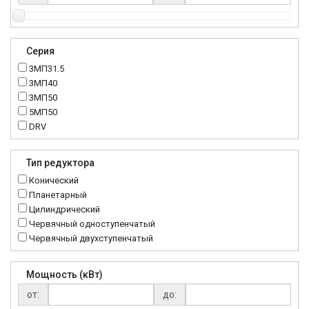
Серия
3МП31.5
3МП40
3МП50
5МП50
DRV
K..DR
MRT
Тип редуктора
MTC
Конический
NMRV
Планетарный
RC
Цилиндрический
Червячный одноступенчатый
Червячный двухступенчатый
Мощность (кВт)
от:
до: