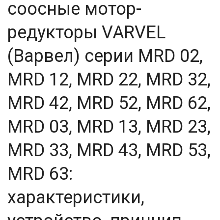
соосные мотор-
25
25,4
редукторы VARVEL
26,8
29,88
30
(Варвел) серии MRD 02,
30,3
38,5
MRD 12, MRD 22, MRD 32,
40
41,74
MRD 42, MRD 52, MRD 62,
45
47,58
48,08
MRD 03, MRD 13, MRD 23,
49,2
50
MRD 33, MRD 43, MRD 53,
52
54,02
MRD 63:
60
63
характеристики,
71
80
80,2