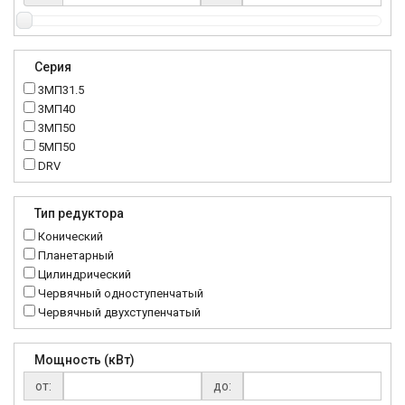
Серия
3МП31.5
3МП40
3МП50
5МП50
DRV
K..DR
MRT
Тип редуктора
MTC
Конический
NMRV
Планетарный
RC
Цилиндрический
Червячный одноступенчатый
Червячный двухступенчатый
Мощность (кВт)
от:
до: