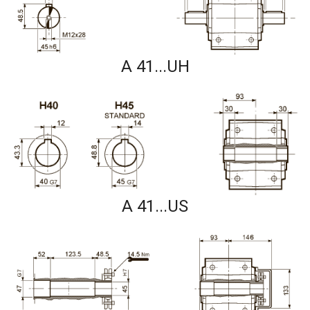
A 41...UH
A 41...US