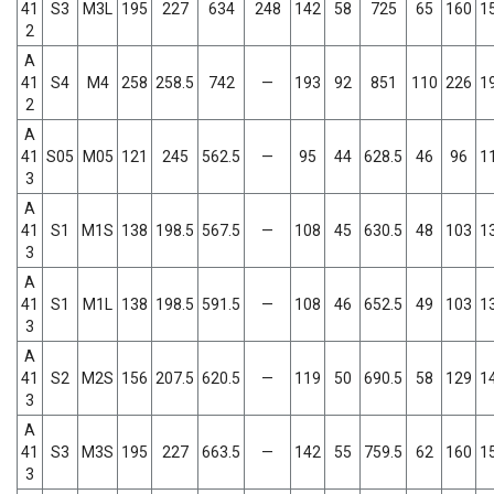
41
S3
M3L
195
227
634
248
142
58
725
65
160
1
2
A
41
S4
M4
258
258.5
742
—
193
92
851
110
226
1
2
A
41
S05
M05
121
245
562.5
—
95
44
628.5
46
96
1
3
A
41
S1
M1S
138
198.5
567.5
—
108
45
630.5
48
103
1
3
A
41
S1
M1L
138
198.5
591.5
—
108
46
652.5
49
103
1
3
A
41
S2
M2S
156
207.5
620.5
—
119
50
690.5
58
129
1
3
A
41
S3
M3S
195
227
663.5
—
142
55
759.5
62
160
1
3