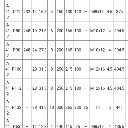
A
41
P71
232
14
16.3
5
160
130
110
—
M8x16
4.5
375
2
A
41
P80
248
19
21.8
6
200
165
130
—
M10x12
4
394.5
2
A
41
P90
248
24
27.3
8
200
165
130
—
M10x12
4
394.5
2
A
41
P100
—
28
31.3
8
250
215
180
—
M12x16
4.5
404.5
2
A
41
P112
—
28
31.3
8
250
215
180
—
M12x16
4.5
404.5
2
A
41
P132
—
38
41.3
10
300
265
230
16
14
5
441
2
A
41
P63
—
11
12.8
4
140
115
95
—
M8x19
4
436.5