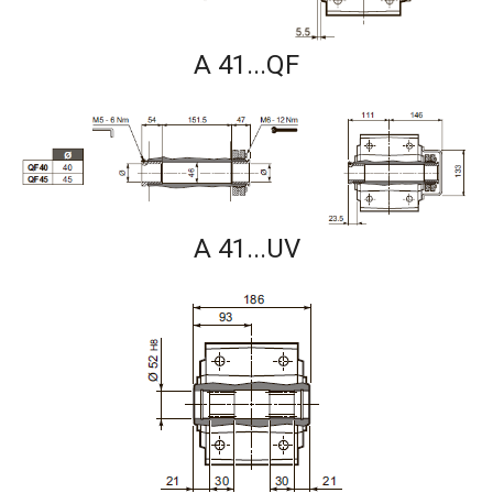
A 41...QF
A 41...UV