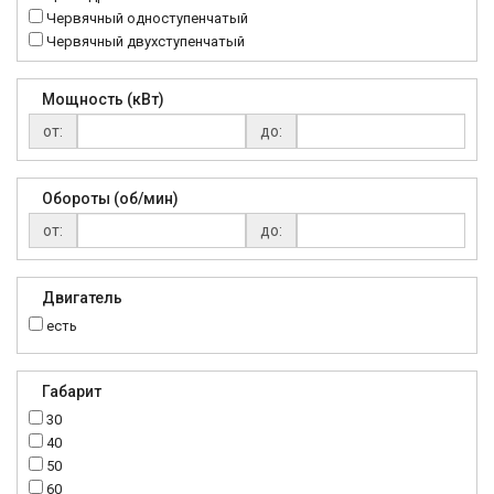
Червячный одноступенчатый
Червячный двухступенчатый
Мощность (кВт)
от:
до:
Обороты (об/мин)
от:
до:
Двигатель
есть
Габарит
30
40
50
60