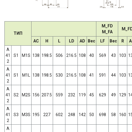
M_FD
M_F
M_FA
ТИП
AC
H
L
LD
AD
Вес
LF
Вес
R
A
A
41
S1
M1S
138
198.5
506
216.5
108
40
569
43
103
1
2
A
41
S1
M1L
138
198.5
530
216.5
108
41
591
44
103
1
2
A
41
S2
M2S
156
207.5
559
232
119
45
629
49
129
1
2
A
41
S3
M3S
195
227
602
248
142
50
698
58
160
1
2
A