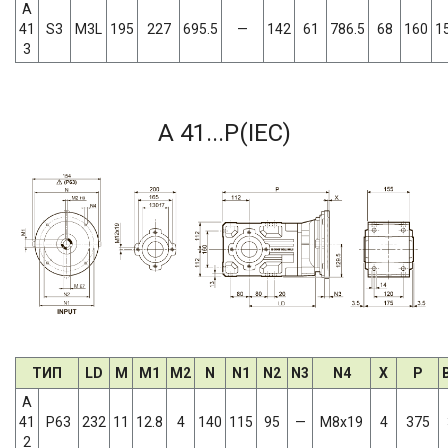
A
41
S3
M3L
195
227
695.5
—
142
61
786.5
68
160
1
3
A 41...P(IEC)
ТИП
LD
M
M1
M2
N
N1
N2
N3
N4
X
P
A
41
P63
232
11
12.8
4
140
115
95
—
M8x19
4
375
2