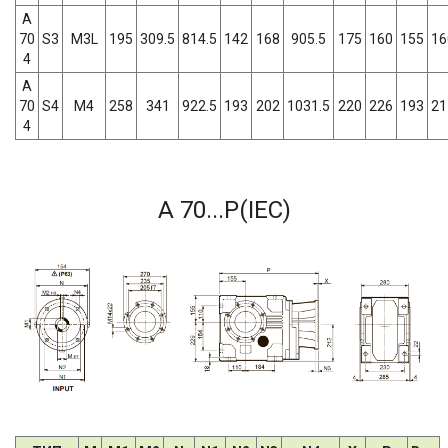
A
70
S3
M3L
195
309.5
814.5
142
168
905.5
175
160
155
16
4
A
70
S4
M4
258
341
922.5
193
202
1031.5
220
226
193
21
4
A 70...P(IEC)