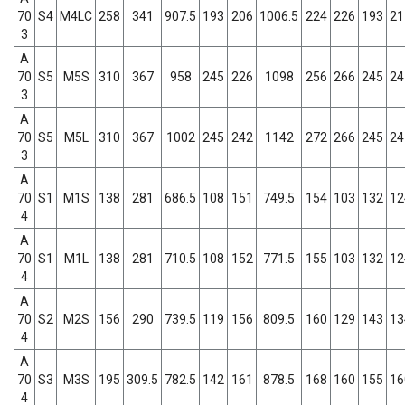
70
S4
M4LC
258
341
907.5
193
206
1006.5
224
226
193
21
3
A
70
S5
M5S
310
367
958
245
226
1098
256
266
245
24
3
A
70
S5
M5L
310
367
1002
245
242
1142
272
266
245
24
3
A
70
S1
M1S
138
281
686.5
108
151
749.5
154
103
132
12
4
A
70
S1
M1L
138
281
710.5
108
152
771.5
155
103
132
12
4
A
70
S2
M2S
156
290
739.5
119
156
809.5
160
129
143
13
4
A
70
S3
M3S
195
309.5
782.5
142
161
878.5
168
160
155
16
4