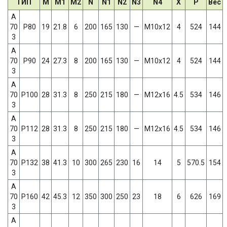
ТИП
M
M1
M2
N
N1
N2
N3
N4
X
P
Вес
A
70
P80
19
21.8
6
200
165
130
—
M10x12
4
524
144
3
A
70
P90
24
27.3
8
200
165
130
—
M10x12
4
524
144
3
A
70
P100
28
31.3
8
250
215
180
—
M12x16
4.5
534
146
3
A
70
P112
28
31.3
8
250
215
180
—
M12x16
4.5
534
146
3
A
70
P132
38
41.3
10
300
265
230
16
14
5
570.5
154
3
A
70
P160
42
45.3
12
350
300
250
23
18
6
626
169
3
A