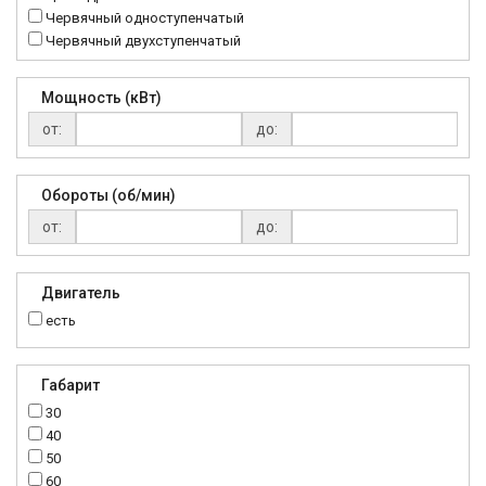
Червячный одноступенчатый
Червячный двухступенчатый
Мощность (кВт)
от:
до:
Обороты (об/мин)
от:
до:
Двигатель
есть
Габарит
30
40
50
60