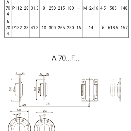
A
70
P112
28
31.3
8
250
215
180
—
M12x16
4.5
585
148
4
A
70
P132
38
41.3
10
300
265
230
16
14
5
618.5
157
4
A 70...F...