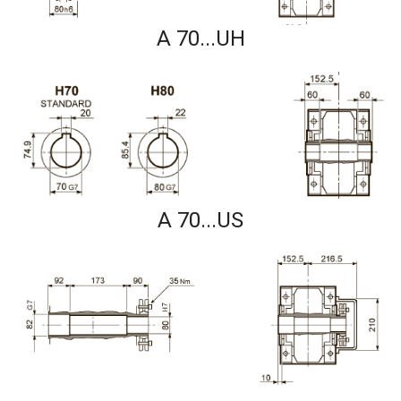
A 70...UH
A 70...US