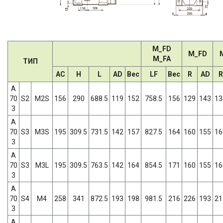
M_FD
M_FD
M_FA
ТИП
AC
H
L
AD
Вес
LF
Вес
R
AD
R
A
70
S2
M2S
156
290
688.5
119
152
758.5
156
129
143
13
3
A
70
S3
M3S
195
309.5
731.5
142
157
827.5
164
160
155
16
3
A
70
S3
M3L
195
309.5
763.5
142
164
854.5
171
160
155
16
3
A
70
S4
M4
258
341
872.5
193
198
981.5
216
226
193
21
3
A