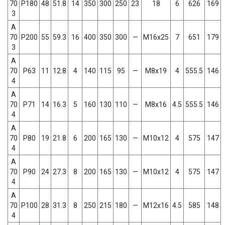
70
P180
48
51.8
14
350
300
250
23
18
6
626
169
3
A
70
P200
55
59.3
16
400
350
300
—
M16x25
7
651
179
3
A
70
P63
11
12.8
4
140
115
95
—
M8x19
4
555.5
146
4
A
70
P71
14
16.3
5
160
130
110
—
M8x16
4.5
555.5
146
4
A
70
P80
19
21.8
6
200
165
130
—
M10x12
4
575
147
4
A
70
P90
24
27.3
8
200
165
130
—
M10x12
4
575
147
4
A
70
P100
28
31.3
8
250
215
180
—
M12x16
4.5
585
148
4