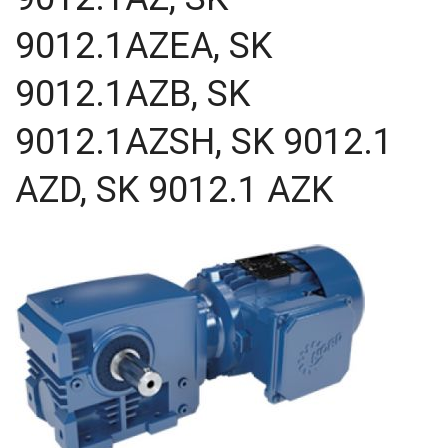
54,02
9012.1AZEA, SK
60
63
9012.1AZB, SK
71
80
80,2
9012.1AZSH, SK 9012.1
81,64
81,92
AZD, SK 9012.1 AZK
83,15
90,7
100
116,5
124,97
167,4
189
189,3
225
400
500
750