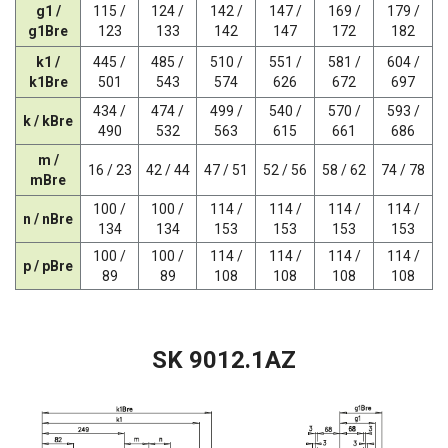
g1 /
115 /
124 /
142 /
147 /
169 /
179 /
g1Bre
123
133
142
147
172
182
k1 /
445 /
485 /
510 /
551 /
581 /
604 /
k1Bre
501
543
574
626
672
697
434 /
474 /
499 /
540 /
570 /
593 /
k / kBre
490
532
563
615
661
686
m /
16 / 23
42 / 44
47 / 51
52 / 56
58 / 62
74 / 78
mBre
100 /
100 /
114 /
114 /
114 /
114 /
n / nBre
134
134
153
153
153
153
100 /
100 /
114 /
114 /
114 /
114 /
p / pBre
89
89
108
108
108
108
SK 9012.1AZ