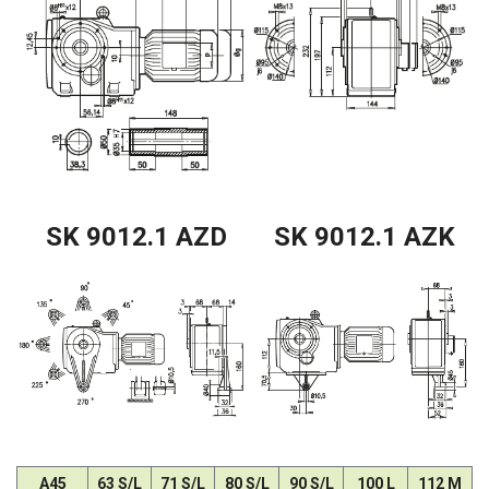
SK 9012.1 AZD
SK 9012.1 AZK
A45
63 S/L
71 S/L
80 S/L
90 S/L
100 L
112 M