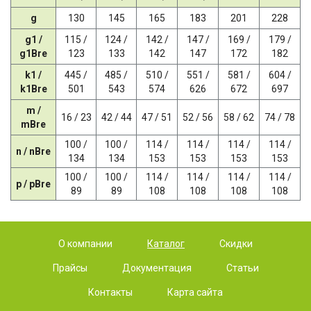
g
130
145
165
183
201
228
g1 /
115 /
124 /
142 /
147 /
169 /
179 /
g1Bre
123
133
142
147
172
182
k1 /
445 /
485 /
510 /
551 /
581 /
604 /
k1Bre
501
543
574
626
672
697
m /
16 / 23
42 / 44
47 / 51
52 / 56
58 / 62
74 / 78
mBre
100 /
100 /
114 /
114 /
114 /
114 /
n / nBre
134
134
153
153
153
153
100 /
100 /
114 /
114 /
114 /
114 /
p / pBre
89
89
108
108
108
108
О компании
Каталог
Скидки
Прайсы
Документация
Статьи
Контакты
Карта сайта