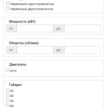
Червячный одноступенчатый
Червячный двухступенчатый
Мощность (кВт)
от:
до:
Обороты (об/мин)
от:
до:
Двигатель
есть
Габарит
30
40
50
60