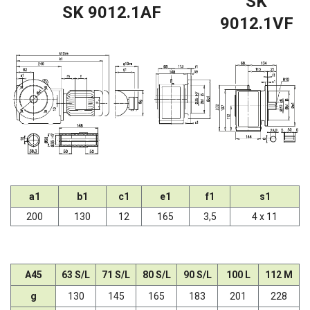
SK
SK 9012.1AF
9012.1VF
a1
b1
c1
e1
f1
s1
200
130
12
165
3,5
4 x 11
A45
63 S/L
71 S/L
80 S/L
90 S/L
100 L
112 M
g
130
145
165
183
201
228