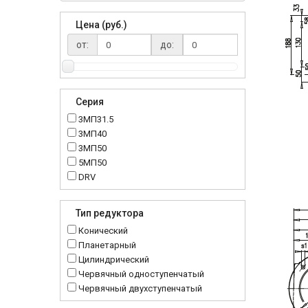
Цена (руб.)
от:
до:
Серия
3МП31.5
3МП40
3МП50
5МП50
DRV
K..DR
MRT
Тип редуктора
MTC
Конический
NMRV
Планетарный
RC
Цилиндрический
Червячный одноступенчатый
Червячный двухступенчатый