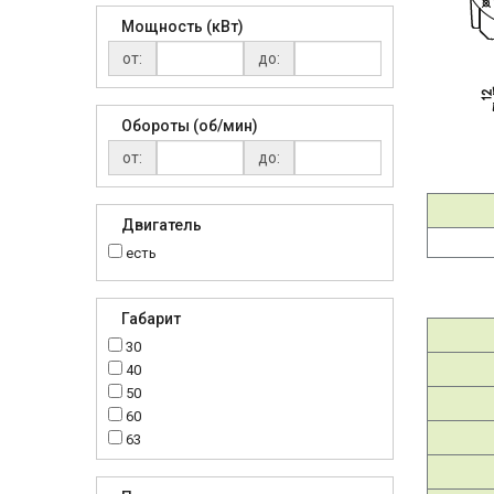
Мощность (кВт)
от:
до:
Обороты (об/мин)
от:
до:
Двигатель
есть
Габарит
30
40
50
60
63
70
75