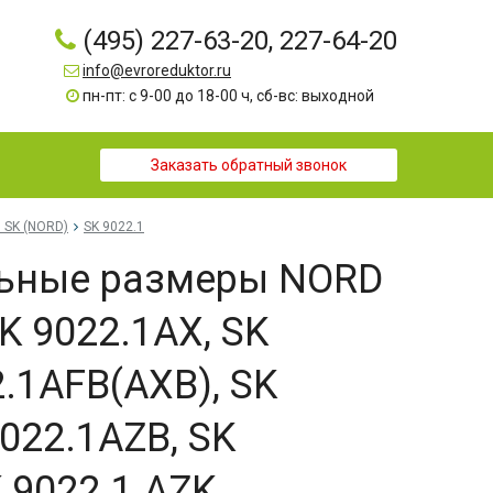
(495) 227-63-20, 227-64-20
info@evroreduktor.ru
пн-пт: с 9-00 до 18-00 ч, сб-вс: выходной
Заказать обратный звонок
 SK (NORD)
SK 9022.1
льные размеры NORD
K 9022.1AX, SK
2.1AFB(AXB), SK
9022.1AZB, SK
K 9022.1 AZK