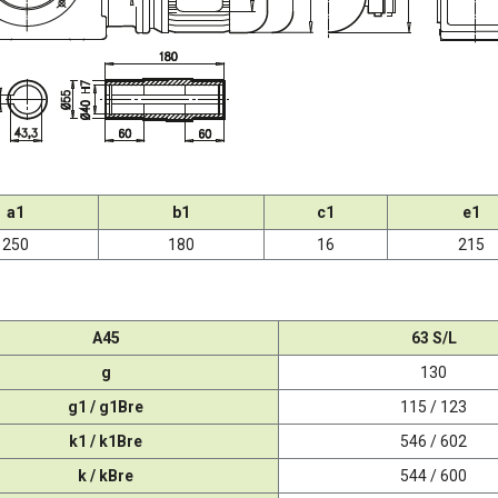
a1
b1
c1
e1
250
180
16
215
A45
63 S/L
g
130
g1 / g1Bre
115 / 123
k1 / k1Bre
546 / 602
k / kBre
544 / 600