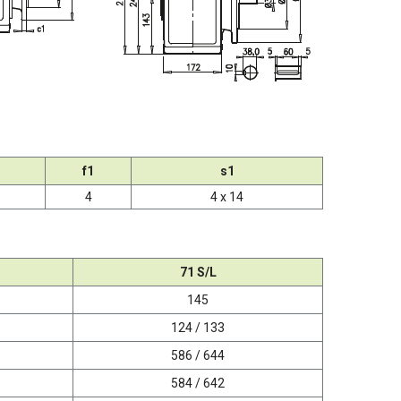
f1
s1
4
4 x 14
71 S/L
145
124 / 133
586 / 644
584 / 642