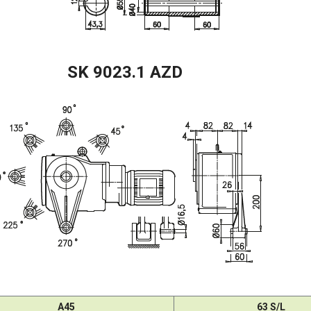
SK 9023.1 AZD
A45
63 S/L