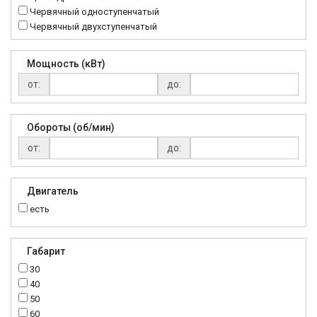
Червячный одноступенчатый
Червячный двухступенчатый
Мощность (кВт)
от:
до:
Обороты (об/мин)
от:
до:
Двигатель
есть
Габарит
30
40
50
60