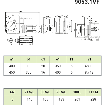
9053.1VF
a1
b1
c1
e1
f1
s1
400
300
20
350
5
4 x 18
450
350
16
400
5
8 x 18
A45
71 S/L
80 S/L
90 S/L
100 L
112 M
g
145
165
183
201
228