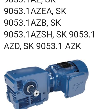
54,02
9053.1AZEA, SK
60
63
9053.1AZB, SK
71
80
80,2
9053.1AZSH, SK 9053.1
81,64
81,92
AZD, SK 9053.1 AZK
83,15
90,7
100
116,5
124,97
167,4
189
189,3
225
400
500
750