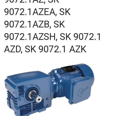
54,02
9072.1AZEA, SK
60
63
9072.1AZB, SK
71
80
80,2
9072.1AZSH, SK 9072.1
81,64
81,92
AZD, SK 9072.1 AZK
83,15
90,7
100
116,5
124,97
167,4
189
189,3
225
400
500
750