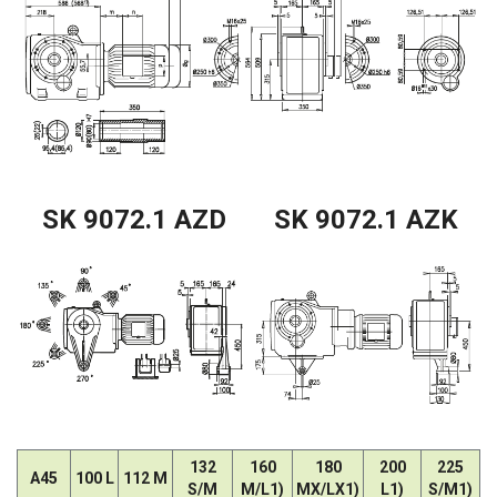
SK 9072.1 AZD
SK 9072.1 AZK
132
160
180
200
225
A45
100 L
112 M
S/M
M/L1)
MX/LX1)
L1)
S/M1)