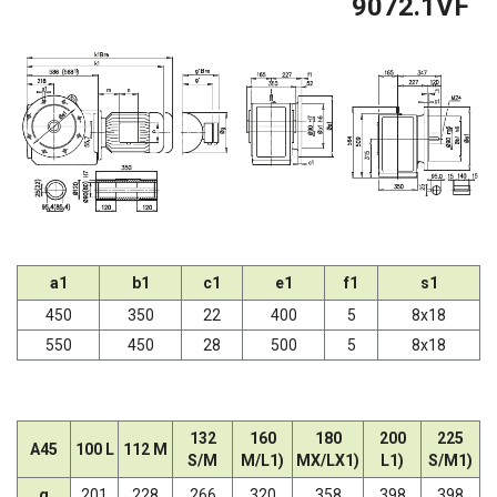
9072.1VF
a1
b1
c1
e1
f1
s1
450
350
22
400
5
8x18
550
450
28
500
5
8x18
132
160
180
200
225
A45
100 L
112 M
S/M
M/L1)
MX/LX1)
L1)
S/M1)
g
201
228
266
320
358
398
398