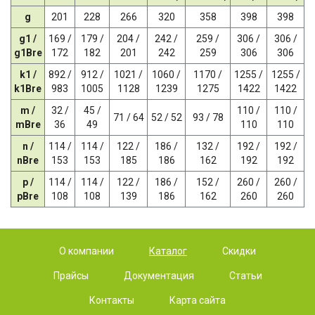
g
201
228
266
320
358
398
398
g1 /
169 /
179 /
204 /
242 /
259 /
306 /
306 /
g1Bre
172
182
201
242
259
306
306
k1 /
892 /
912 /
1021 /
1060 /
1170 /
1255 /
1255 /
k1Bre
983
1005
1128
1239
1275
1422
1422
m /
32 /
45 /
110 /
110 /
71 / 64
52 / 52
93 / 78
mBre
36
49
110
110
n /
114 /
114 /
122 /
186 /
132 /
192 /
192 /
nBre
153
153
185
186
162
192
192
p /
114 /
114 /
122 /
186 /
152 /
260 /
260 /
pBre
108
108
139
186
162
260
260
О компании
Каталог
Скидки
Прайсы
Документация
Статьи
Контакты
Карта сайта