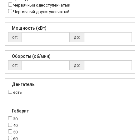
Червячный одноступенчатый
Червячный двухступенчатый
Мощность (кВт)
от:
до:
Обороты (об/мин)
от:
до:
Двигатель
есть
Габарит
30
40
50
60