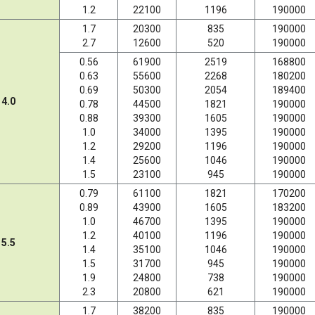
1.2
22100
1196
190000
1.7
20300
835
190000
2.7
12600
520
190000
0.56
61900
2519
168800
0.63
55600
2268
180200
0.69
50300
2054
189400
4.0
0.78
44500
1821
190000
0.88
39300
1605
190000
1.0
34000
1395
190000
1.2
29200
1196
190000
1.4
25600
1046
190000
1.5
23100
945
190000
0.79
61100
1821
170200
0.89
43900
1605
183200
1.0
46700
1395
190000
1.2
40100
1196
190000
5.5
1.4
35100
1046
190000
1.5
31700
945
190000
1.9
24800
738
190000
2.3
20800
621
190000
1.7
38200
835
190000