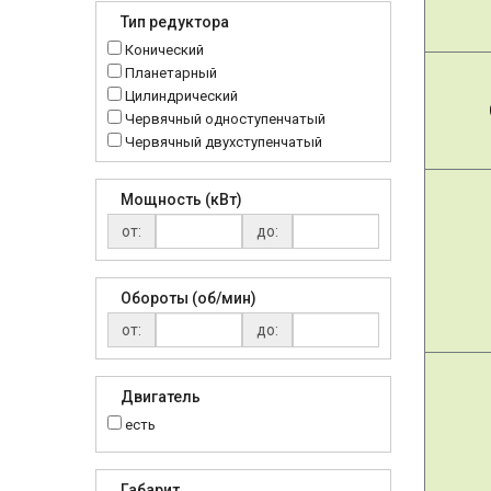
MRT
Тип редуктора
MTC
Конический
NMRV
Планетарный
RC
Цилиндрический
Червячный одноступенчатый
Червячный двухступенчатый
Мощность (кВт)
от:
до:
Обороты (об/мин)
от:
до:
Двигатель
есть
Габарит