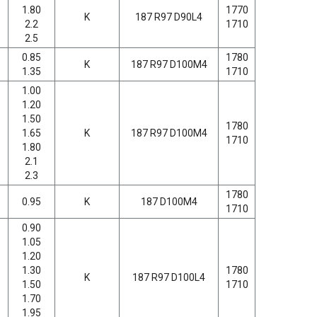
1.80
1770
K
187 R97 D90L4
2.2
1710
2.5
0.85
1780
K
187 R97 D100M4
1.35
1710
1.00
1.20
1.50
1780
1.65
K
187 R97 D100M4
1710
1.80
2.1
2.3
1780
0.95
K
187 D100M4
1710
0.90
1.05
1.20
1.30
1780
K
187 R97 D100L4
1.50
1710
1.70
1.95