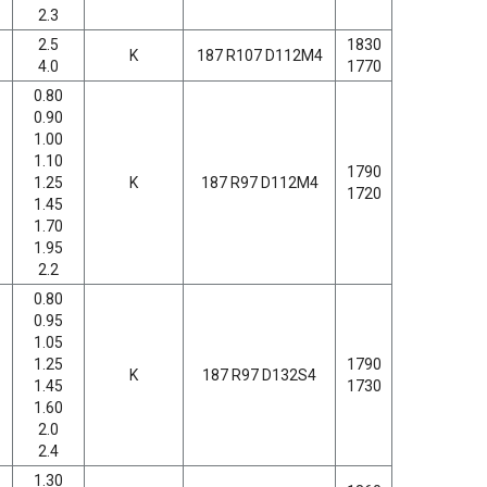
2.3
2.5
1830
K
187 R107 D112M4
4.0
1770
0.80
0.90
1.00
1.10
1790
1.25
K
187 R97 D112M4
1720
1.45
1.70
1.95
2.2
0.80
0.95
1.05
1.25
1790
K
187 R97 D132S4
1.45
1730
1.60
2.0
2.4
1.30