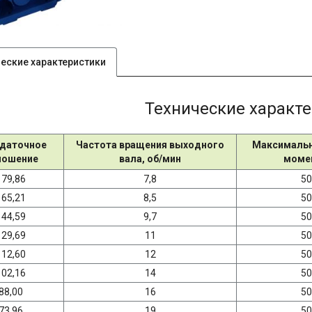
ческие характеристики
Технические характ
даточное
Частота вращения выходного
Максимальн
ношение
вала, об/мин
момен
179,86
7,8
50
165,21
8,5
50
144,59
9,7
50
129,69
11
50
112,60
12
50
102,16
14
50
88,00
16
50
73,96
19
50