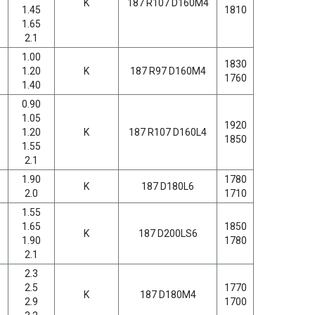
K
187 R107 D160M4
1.45
1810
1.65
2.1
1.00
1830
1.20
K
187 R97 D160M4
1760
1.40
0.90
1.05
1920
1.20
K
187 R107 D160L4
1850
1.55
2.1
1.90
1780
K
187 D180L6
2.0
1710
1.55
1.65
1850
K
187 D200LS6
1.90
1780
2.1
2.3
2.5
1770
K
187 D180M4
2.9
1700