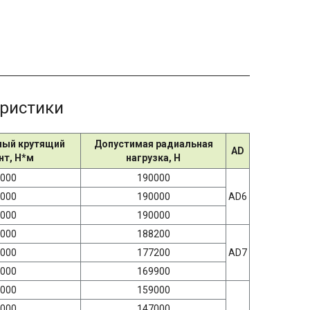
еристики
ый крутящий
Допустимая радиальная
AD
т, Н*м
нагрузка, Н
000
190000
000
190000
AD6
000
190000
000
188200
000
177200
AD7
000
169900
000
159000
000
147000