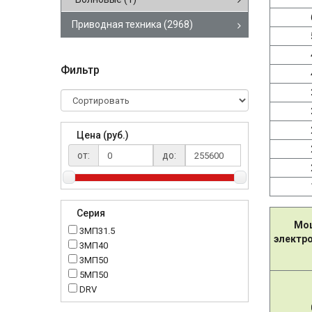
Приводная техника
(2968)
Фильтр
Цена (руб.)
от:
до:
Серия
Мо
3МП31.5
электр
3МП40
3МП50
5МП50
DRV
K..DR