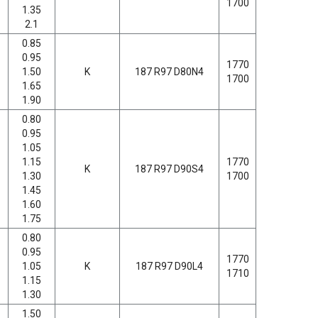
1700
1.35
2.1
0.85
0.95
1770
1.50
K
187 R97 D80N4
1700
1.65
1.90
0.80
0.95
1.05
1.15
1770
K
187 R97 D90S4
1.30
1700
1.45
1.60
1.75
0.80
0.95
1770
1.05
K
187 R97 D90L4
1710
1.15
1.30
1.50