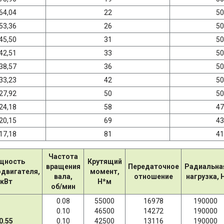
64,04
22
50
53,36
26
50
45,50
31
50
42,51
33
50
38,57
36
50
33,23
42
50
27,92
50
50
24,18
58
47
20,15
69
43
17,18
81
41
Частота
щность
Крутящий
вращения
Передаточное
Радиальна
одвигателя,
момент,
вала,
отношение
нагрузка, 
кВт
Н*м
об/мин
0.08
55000
16978
190000
0.10
46500
14272
190000
0.55
0.10
42500
13116
190000