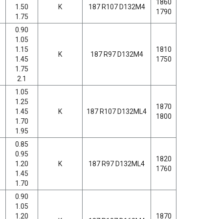
1860
1.50
K
187 R107 D132M4
1790
1.75
0.90
1.05
1.15
1810
K
187 R97 D132M4
1.45
1750
1.75
2.1
1.05
1.25
1870
1.45
K
187 R107 D132ML4
1800
1.70
1.95
0.85
0.95
1820
1.20
K
187 R97 D132ML4
1760
1.45
1.70
0.90
1.05
1.20
1870