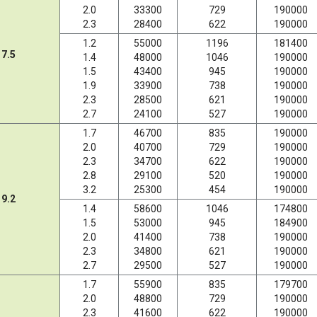
2.0
33300
729
190000
2.3
28400
622
190000
1.2
55000
1196
181400
7.5
1.4
48000
1046
190000
1.5
43400
945
190000
1.9
33900
738
190000
2.3
28500
621
190000
2.7
24100
527
190000
1.7
46700
835
190000
2.0
40700
729
190000
2.3
34700
622
190000
2.8
29100
520
190000
3.2
25300
454
190000
9.2
1.4
58600
1046
174800
1.5
53000
945
184900
2.0
41400
738
190000
2.3
34800
621
190000
2.7
29500
527
190000
1.7
55900
835
179700
2.0
48800
729
190000
2.3
41600
622
190000