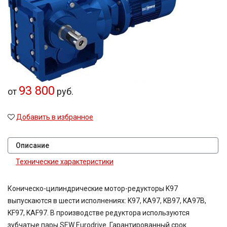
45
47,58
48,08
49,2
50
52
54,02
60
63
93 800
от
руб.
71
80
Добавить в избранное
80,2
81,64
81,92
Описание
83,15
90,7
Технические характеристики
100
116,5
Коническо-цилиндрические мотор-редукторы K97
124,97
выпускаются в шести исполнениях: K97, KA97, KB97, KA97B,
167,4
KF97, KAF97. В производстве редуктора используются
189
189,3
зубчатые пары SEW Eurodrive. Гарантированный срок