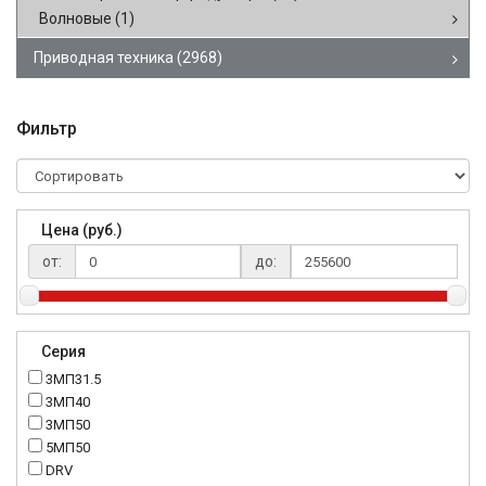
Волновые
(1)
Приводная техника
(2968)
Фильтр
Цена (руб.)
от:
до:
Серия
3МП31.5
3МП40
3МП50
5МП50
DRV