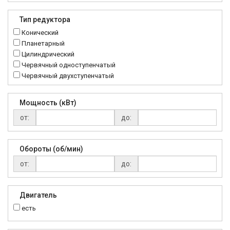
K..DR
MRT
Тип редуктора
MTC
Конический
NMRV
Планетарный
RC
Цилиндрический
Червячный одноступенчатый
Червячный двухступенчатый
Мощность (кВт)
от:
до:
Обороты (об/мин)
от:
до:
Двигатель
есть