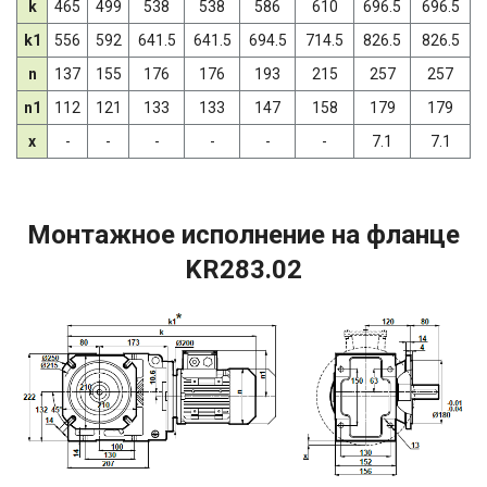
k
465
499
538
538
586
610
696.5
696.5
k1
556
592
641.5
641.5
694.5
714.5
826.5
826.5
n
137
155
176
176
193
215
257
257
n1
112
121
133
133
147
158
179
179
x
-
-
-
-
-
-
7.1
7.1
Монтажное исполнение на фланце
KR283.02