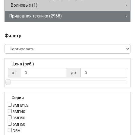
Волновые
(1)
Приводная техника
(2968)
Фильтр
Цена (руб.)
от:
до:
Серия
3МП31.5
3МП40
3МП50
5МП50
DRV