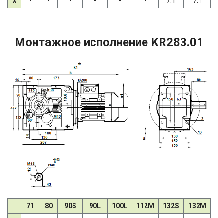
x
-
-
-
-
-
-
7.1
7.1
Монтажное исполнение KR283.01
71
80
90S
90L
100L
112M
132S
132M