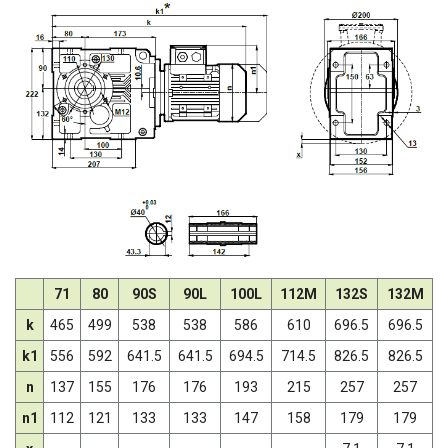
225
400
500
750
71
80
90S
90L
100L
112M
132S
132M
k
465
499
538
538
586
610
696.5
696.5
k1
556
592
641.5
641.5
694.5
714.5
826.5
826.5
n
137
155
176
176
193
215
257
257
n1
112
121
133
133
147
158
179
179