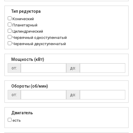
K..DR
MRT
Тип редуктора
MTC
Конический
NMRV
Планетарный
RC
Цилиндрический
Червячный одноступенчатый
Червячный двухступенчатый
Мощность (кВт)
от:
до:
Обороты (об/мин)
от:
до:
Двигатель
есть