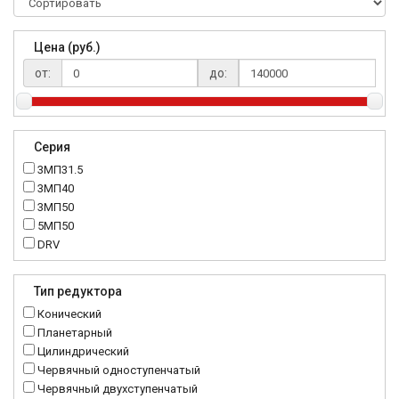
Цена (руб.)
от:
до:
Серия
3МП31.5
3МП40
3МП50
5МП50
DRV
K..DR
MRT
Тип редуктора
MTC
Конический
NMRV
Планетарный
RC
Цилиндрический
Червячный одноступенчатый
Червячный двухступенчатый