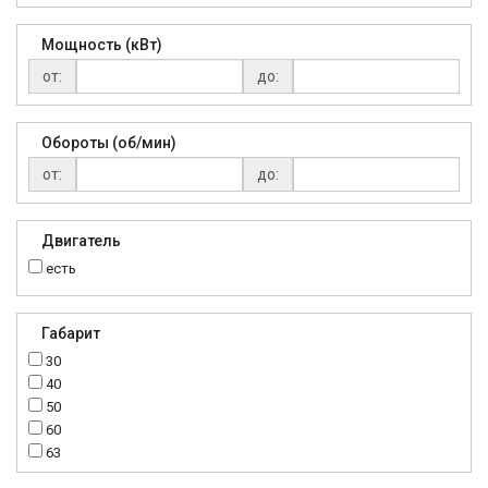
Мощность (кВт)
от:
до:
Обороты (об/мин)
от:
до:
Двигатель
есть
Габарит
30
40
50
60
63
70