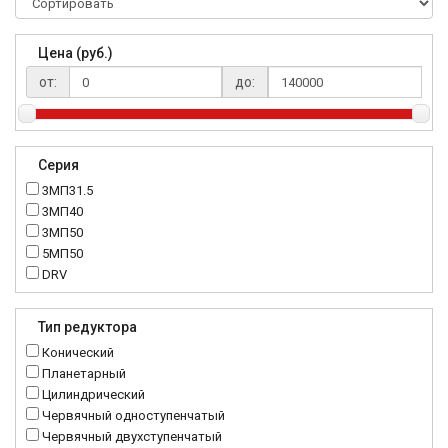
Цена (руб.)
от:
до:
Серия
3МП31.5
3МП40
3МП50
5МП50
DRV
K..DR
MRT
Тип редуктора
MTC
Конический
NMRV
Планетарный
RC
Цилиндрический
Червячный одноступенчатый
Червячный двухступенчатый