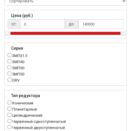
Цена (руб.)
от:
до:
Серия
3МП31.5
3МП40
3МП50
5МП50
DRV
K..DR
MRT
Тип редуктора
MTC
Конический
NMRV
Планетарный
RC
Цилиндрический
Червячный одноступенчатый
Червячный двухступенчатый