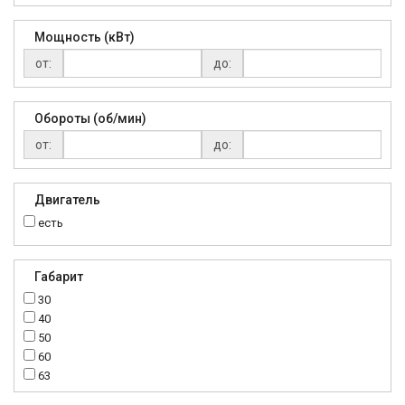
Мощность (кВт)
от:
до:
Обороты (об/мин)
от:
до:
Двигатель
есть
Габарит
30
40
50
60
63
70