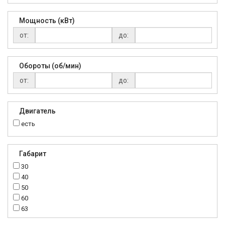
Мощность (кВт)
от:
до:
Обороты (об/мин)
от:
до:
Двигатель
есть
Габарит
30
40
50
60
63
70