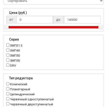
Цена (руб.)
от:
до:
Серия
3МП31.5
3МП40
3МП50
5МП50
DRV
K..DR
MRT
Тип редуктора
MTC
Конический
NMRV
Планетарный
RC
Цилиндрический
Червячный одноступенчатый
Червячный двухступенчатый