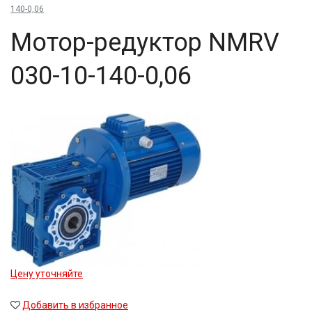
140-0,06
20
20,9
Мо­тор-ре­дук­тор NMRV
23,8
24,75
030-10-140-0,06
25
25,4
26,8
29,88
30
30,3
38,5
40
41,74
45
47,58
48,08
49,2
50
Цену уточняйте
52
54,02
Добавить в избранное
60