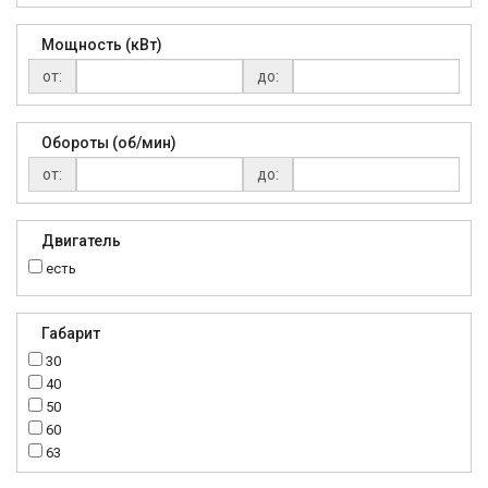
Мощность (кВт)
от:
до:
Обороты (об/мин)
от:
до:
Двигатель
есть
Габарит
30
40
50
60
63
70