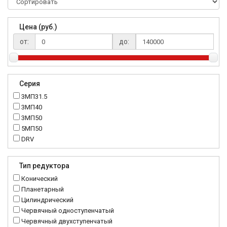
Цена (руб.)
от:
до:
Серия
3МП31.5
3МП40
3МП50
5МП50
DRV
K..DR
MRT
Тип редуктора
MTC
Конический
NMRV
Планетарный
RC
Цилиндрический
Червячный одноступенчатый
Червячный двухступенчатый