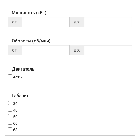
Мощность (кВт)
от:
до:
Обороты (об/мин)
от:
до:
Двигатель
есть
Габарит
30
40
50
60
63
70