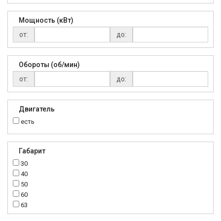
Мощность (кВт)
от:
до:
Обороты (об/мин)
от:
до:
Двигатель
есть
Габарит
30
40
50
60
63
70