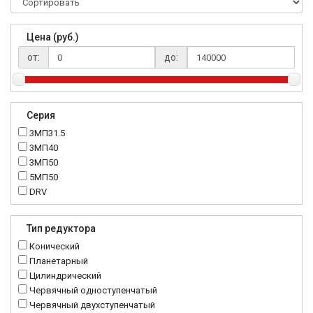
Цена (руб.)
от:
до:
Серия
3МП31.5
3МП40
3МП50
5МП50
DRV
K..DR
MRT
Тип редуктора
MTC
Конический
NMRV
Планетарный
RC
Цилиндрический
Червячный одноступенчатый
Червячный двухступенчатый