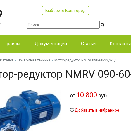
Выберите Ваш город
Прайсы
Документация
Статьи
Контакты
Каталог
Приводная техника
Мо­тор-ре­дук­тор NMRV 090-60-23,3-1,1
тор-ре­дук­тор NMRV 090-60-
10 800
от
руб.
Добавить в избранное