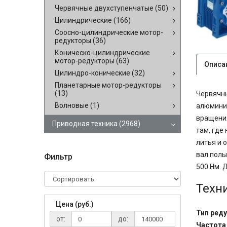
Червячные двухступенчатые
(50)
Цилиндрические
(166)
Соосно-цилиндрические мотор-
редукторы
(36)
Коническо-цилиндрические
мотор-редукторы
(63)
Описа
Цилиндро-конические
(32)
Планетарные мотор-редукторы
(13)
Червячны
Волновые
(1)
алюминие
вращения
Приводная техника
(2968)
там, где
литья и 
вал полы
Фильтр
500 Нм. 
Техн
Цена (руб.)
Тип реду
от:
до:
Частота