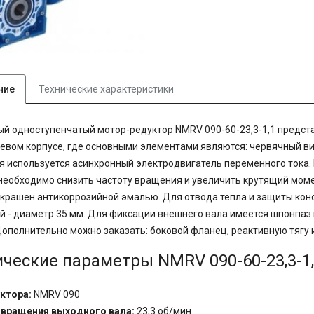
ние
Технические характеристики
й одноступенчатый мотор-редуктор NMRV 090-60-23,3-1,1 предста
вом корпусе, где основными элементами являются: червячный вин
 используется асинхронный электродвигатель переменного тока. 
 необходимо снизить частоту вращения и увеличить крутящий мом
окрашен антикоррозийной эмалью. Для отвода тепла и защиты кон
й - диаметр 35 мм. Для фиксации внешнего вала имеется шпонпаз
Дополнительно можно заказать: боковой фланец, реактивную тягу 
ические параметры NMRV 090-60-23,3-1
ктора:
NMRV 090
 вращения выходного вала:
23,3
об/мин