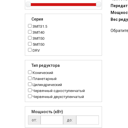
Передат
Мощност
Серия
Вес ред
3МП31.5
Обратите
3МП40
3МП50
5МП50
DRV
K..DR
MRT
Тип редуктора
MTC
Конический
NMRV
Планетарный
RC
Цилиндрический
Червячный одноступенчатый
Червячный двухступенчатый
Мощность (кВт)
от:
до: